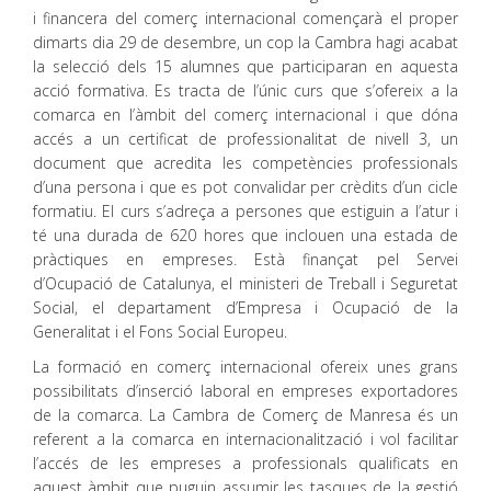
i financera del comerç internacional començarà el proper
dimarts dia 29 de desembre, un cop la Cambra hagi acabat
la selecció dels 15 alumnes que participaran en aquesta
acció formativa. Es tracta de l’únic curs que s’ofereix a la
comarca en l’àmbit del comerç internacional i que dóna
accés a un certificat de professionalitat de nivell 3, un
document que acredita les competències professionals
d’una persona i que es pot convalidar per crèdits d’un cicle
formatiu. El curs s’adreça a persones que estiguin a l’atur i
té una durada de 620 hores que inclouen una estada de
pràctiques en empreses. Està finançat pel Servei
d’Ocupació de Catalunya, el ministeri de Treball i Seguretat
Social, el departament d’Empresa i Ocupació de la
Generalitat i el Fons Social Europeu.
La formació en comerç internacional ofereix unes grans
possibilitats d’inserció laboral en empreses exportadores
de la comarca. La Cambra de Comerç de Manresa és un
referent a la comarca en internacionalització i vol facilitar
l’accés de les empreses a professionals qualificats en
aquest àmbit que puguin assumir les tasques de la gestió