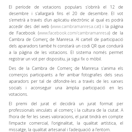
El període de votacions populars s’obrirà el 12 de
desembre i s’allargarà fins el 20 de desembre. El vot
s’emetrà a través d’un aplicatiu electrònic al qual es podrà
accedir des del web (
www.cambramanresa.cat
) i la pàgina
de Facebook (
www.facebook.com/cambramanresa
) de la
Cambra de Comerç de Manresa. Al cartell de participació
dels aparadors també hi constarà un codi QR que conduirà
a la pàgina de les votacions. El sistema només permet
registrar un vot per dispositiu, ja sigui fix o mòbil.
Des de la Cambra de Comerç de Manresa s’anima els
comerços participants a fer arribar fotografies dels seus
aparadors per tal de difondre-les a través de les xarxes
socials i aconseguir una àmplia participació en les
votacions.
El premi del jurat el decidirà un jurat format per
professionals vinculats al comerç i la cultura de la ciutat. A
l’hora de fer les seves valoracions, el jurat tindrà en compte
l’impacte comercial, l’originalitat, la qualitat artística, el
missatge, la qualitat artesanal i l’adequació a l’entorn.