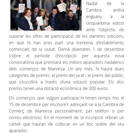
Nadal de la
Cambra arriba
enguany a la
cinquantena edició
amb l’objectiu de
superar les xifres de participació de les darreres edicions,
en què hi han pres part una trentena d’establiments
comercials de la ciutat. Demà divendres 1 de desembre
s’obre el període d’inscripció per aquesta nova
convocatòria que premiarà els millors aparadors nadalencs
dels comerços de Manresa. Un any més, hi haurà dues
categories de premis: el premi del jurat i el premi del públic,
que s’escollirà a través d’una votació popular. Els dos
premis tenen una dotació econòmica de 300 euros.
Els comerços que vulguin participar-hi tenen temps fins el
15 de desembre per inscriure’s adreçant-se a la Cambra de
Comerç de Manresa personalment, per telèfon o per
correu electrònic. En el moment de la inscripció rebran un
cartell que hauran de col·locar en un lloc visible del seu
aparador.