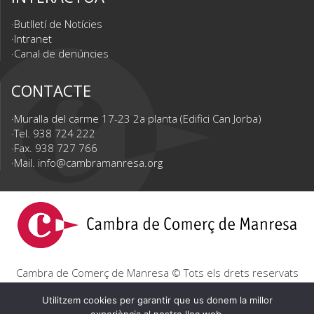
Butlletí de Notícies
Intranet
Canal de denúncies
CONTACTE
Muralla del carme 17-23 2a planta (Edifici Can Jorba)
Tel. 938 724 222
Fax. 938 727 766
Mail.
info@cambramanresa.org
Cambra de Comerç de Manresa © Tots els drets reservats
|
Avís Legal
|
Política de privacitat
|
Política de cookies
Utilitzem cookies per garantir que us donem la millor