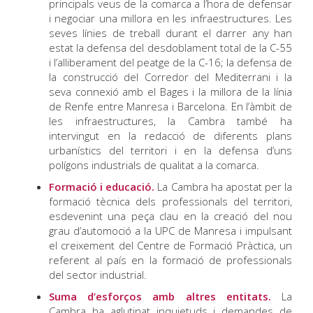
principals veus de la comarca a l’hora de defensar
i negociar una millora en les infraestructures. Les
seves línies de treball durant el darrer any han
estat la defensa del desdoblament total de la C-55
i l’alliberament del peatge de la C-16; la defensa de
la construcció del Corredor del Mediterrani i la
seva connexió amb el Bages i la millora de la línia
de Renfe entre Manresa i Barcelona. En l’àmbit de
les infraestructures, la Cambra també ha
intervingut en la redacció de diferents plans
urbanístics del territori i en la defensa d’uns
polígons industrials de qualitat a la comarca.
Formació i educació.
La Cambra ha apostat per la
formació tècnica dels professionals del territori,
esdevenint una peça clau en la creació del nou
grau d’automoció a la UPC de Manresa i impulsant
el creixement del Centre de Formació Pràctica, un
referent al país en la formació de professionals
del sector industrial.
Suma d’esforços amb altres entitats.
La
Cambra ha aglutinat inquietuds i demandes de