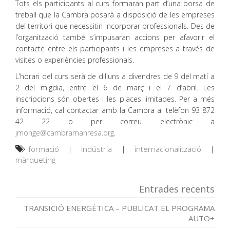
Tots els participants al curs formaran part d’una borsa de
treball que la Cambra posarà a disposició de les empreses
del territori que necessitin incorporar professionals. Des de
l’organització també s’impusaran accions per afavorir el
contacte entre els participants i les empreses a través de
visites o experiències professionals.
L’horari del curs serà de dilluns a divendres de 9 del matí a
2 del migdia, entre el 6 de març i el 7 d’abril. Les
inscripcions són obertes i les places limitades. Per a més
informació, cal contactar amb la Cambra al telèfon 93 872
42 22 o per correu electrònic a
jmonge@cambramanresa.org
.
formació
|
indústria
|
internacionalització
|
màrqueting
Entrades recents
TRANSICIÓ ENERGÈTICA – PUBLICAT EL PROGRAMA
AUTO+