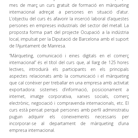
mes de març un curs gratuït de formació en màrqueting
internacional adreçat a persones en situació d’atur.
L’objectiu del curs és afavorir la inserció laboral d’aquestes
persones en empreses industrials del sector del metall. La
proposta forma part del projecte Ocupació a la indústria
local, impulsat per la Diputació de Barcelona amb el suport
de l’Ajuntament de Manresa.
“Màrqueting, comunicació i eines digitals en el comerç
internacional” és el títol del curs que, al llarg de 125 hores
lectives, introduirà els participants en els principals
aspectes relacionats amb la comunicació i el màrqueting
que cal conèixer per treballar en una empresa amb activitat
exportadora: sistemes d’informació, posicionament a
internet, imatge corporativa, xarxes socials, comerç
electrònic, negociació i compravenda internacionals, etc. El
curs està pensat perquè persones amb perfil administratiu
puguin adquirir els coneixements necessaris per
incorporar-se al departament de màrqueting d’una
empresa internacional.