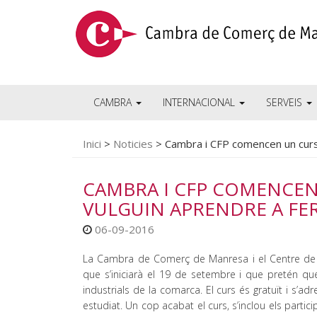
CAMBRA
INTERNACIONAL
SERVEIS
Inici
>
Noticies
>
Cambra i CFP comencen un curs 
CAMBRA I CFP COMENCEN 
VULGUIN APRENDRE A FE
06-09-2016
La Cambra de Comerç de Manresa i el Centre de F
que s’iniciarà el 19 de setembre i que pretén q
industrials de la comarca. El curs és gratuït i s’
estudiat. Un cop acabat el curs, s’inclou els part