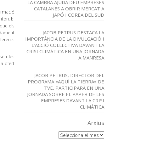
LA CAMBRA AJUDA DEU EMPRESES
CATALANES A OBRIR MERCAT A
ormació
JAPÓ I COREA DEL SUD
tori. El
que els
JACOB PETRUS DESTACA LA
idament
IMPORTÀNCIA DE LA DIVULGACIÓ I
ferents
L’ACCIÓ COL·LECTIVA DAVANT LA
CRISI CLIMÀTICA EN UNA JORNADA
sen les
A MANRESA
ha ofert
JACOB PETRUS, DIRECTOR DEL
PROGRAMA «AQUÍ LA TIERRA» DE
TVE, PARTICIPARÀ EN UNA
JORNADA SOBRE EL PAPER DE LES
EMPRESES DAVANT LA CRISI
CLIMÀTICA
Arxius
Arxius