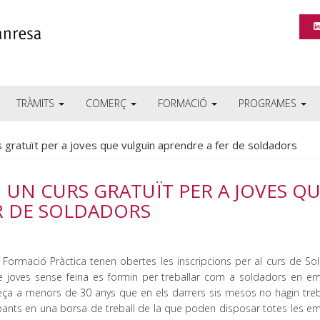
TRÀMITS
COMERÇ
FORMACIÓ
PROGRAMES
gratuït per a joves que vulguin aprendre a fer de soldadors
UN CURS GRATUÏT PER A JOVES Q
R DE SOLDADORS
ormació Pràctica tenen obertes les inscripcions per al curs de So
ue joves sense feina es formin per treballar com a soldadors en e
adreça a menors de 30 anys que en els darrers sis mesos no hagin treb
icipants en una borsa de treball de la que poden disposar totes les 