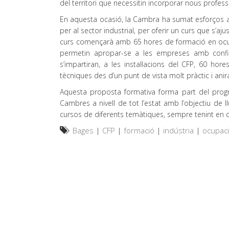
del territori que necessitin incorporar nous profess
En aquesta ocasió, la Cambra ha sumat esforços a
per al sector industrial, per oferir un curs que s’a
curs començarà amb 65 hores de formació en ocupabi
permetin apropar-se a les empreses amb confia
s’impartiran, a les instal·lacions del CFP, 60 h
tècniques des d’un punt de vista molt pràctic i anir
Aquesta proposta formativa forma part del progr
Cambres a nivell de tot l’estat amb l’objectiu de l
cursos de diferents temàtiques, sempre tenint en c
Bages
|
CFP
|
formació
|
indústria
|
ocupac