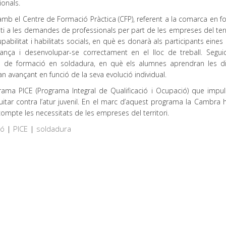
ionals.
mb el Centre de Formació Pràctica (CFP), referent a la comarca en f
justi a les demandes de professionals per part de les empreses del terri
litat i habilitats socials, en què es donarà als participants eines 
nça i desenvolupar-se correctament en el lloc de treball. Segu
ores de formació en soldadura, en què els alumnes aprendran les di
an avançant en funció de la seva evolució individual.
ama PICE (Programa Integral de Qualificació i Ocupació) que impul
luitar contra l’atur juvenil. En el marc d’aquest programa la Cambra 
ompte les necessitats de les empreses del territori.
ió
|
PICE
|
soldadura