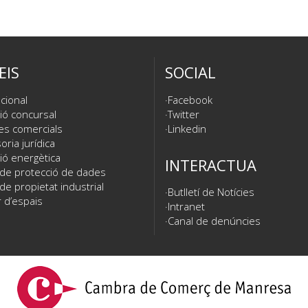
EIS
SOCIAL
cional
Facebook
ió concursal
Twitter
es comercials
Linkedin
ria jurídica
ió energètica
INTERACTUA
 de protecció de dades
de propietat industrial
Butlletí de Notícies
 d’espais
Intranet
Canal de denúncies