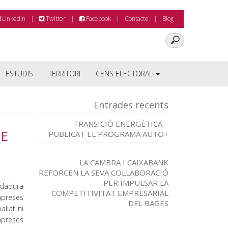
Linkedin
Twitter
Facebook
Contacte
Blog
ESTUDIS
TERRITORI
CENS ELECTORAL
Entrades recents
TRANSICIÓ ENERGÈTICA –
UE
PUBLICAT EL PROGRAMA AUTO+
LA CAMBRA I CAIXABANK
REFORCEN LA SEVA COL·LABORACIÓ
PER IMPULSAR LA
ldadura
COMPETITIVITAT EMPRESARIAL
mpreses
DEL BAGES
allat ni
empreses