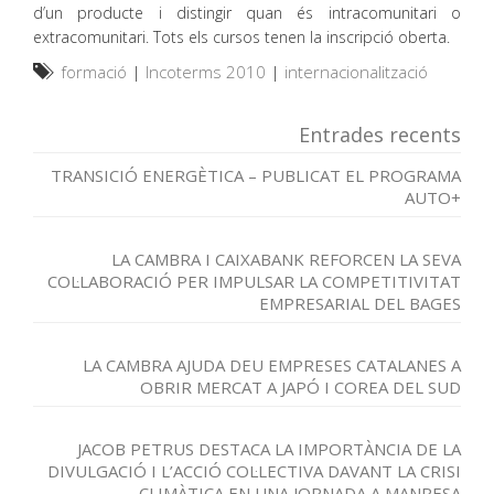
d’un producte i distingir quan és intracomunitari o
extracomunitari. Tots els cursos tenen la inscripció oberta.
formació
|
Incoterms 2010
|
internacionalització
Entrades recents
TRANSICIÓ ENERGÈTICA – PUBLICAT EL PROGRAMA
AUTO+
LA CAMBRA I CAIXABANK REFORCEN LA SEVA
COL·LABORACIÓ PER IMPULSAR LA COMPETITIVITAT
EMPRESARIAL DEL BAGES
LA CAMBRA AJUDA DEU EMPRESES CATALANES A
OBRIR MERCAT A JAPÓ I COREA DEL SUD
JACOB PETRUS DESTACA LA IMPORTÀNCIA DE LA
DIVULGACIÓ I L’ACCIÓ COL·LECTIVA DAVANT LA CRISI
CLIMÀTICA EN UNA JORNADA A MANRESA