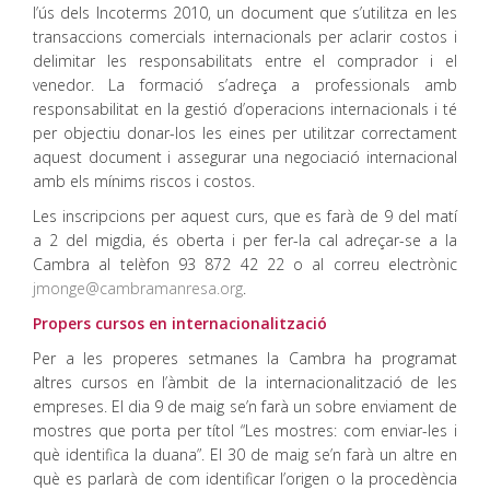
l’ús dels Incoterms 2010, un document que s’utilitza en les
transaccions comercials internacionals per aclarir costos i
delimitar les responsabilitats entre el comprador i el
venedor. La formació s’adreça a professionals amb
responsabilitat en la gestió d’operacions internacionals i té
per objectiu donar-los les eines per utilitzar correctament
aquest document i assegurar una negociació internacional
amb els mínims riscos i costos.
Les inscripcions per aquest curs, que es farà de 9 del matí
a 2 del migdia, és oberta i per fer-la cal adreçar-se a la
Cambra al telèfon 93 872 42 22 o al correu electrònic
jmonge@cambramanresa.org
.
Propers cursos en internacionalització
Per a les properes setmanes la Cambra ha programat
altres cursos en l’àmbit de la internacionalització de les
empreses. El dia 9 de maig se’n farà un sobre enviament de
mostres que porta per títol “Les mostres: com enviar-les i
què identifica la duana”. El 30 de maig se’n farà un altre en
què es parlarà de com identificar l’origen o la procedència