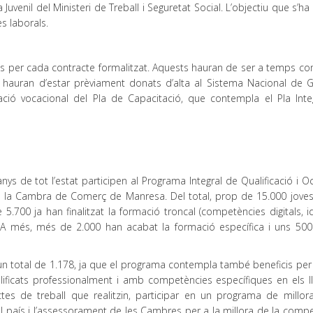
venil del Ministeri de Treball i Seguretat Social. L’objectiu que s’h
s laborals.
s per cada contracte formalitzat. Aquests hauran de ser a temps com
 hauran d’estar prèviament donats d’alta al Sistema Nacional de G
entació vocacional del Pla de Capacitació, que contempla el Pla Inte
nys de tot l’estat participen al Programa Integral de Qualificació i 
a la Cambra de Comerç de Manresa. Del total, prop de 15.000 joves
 5.700 ja han finalitzat la formació troncal (competències digitals, 
t. A més, més de 2.000 han acabat la formació específica i uns 500 
 un total de 1.178, ja que el programa contempla també beneficis per 
alificats professionalment i amb competències específiques en els l
actes de treball que realitzin, participar en un programa de millora
 país i l’assessorament de les Cambres per a la millora de la compet