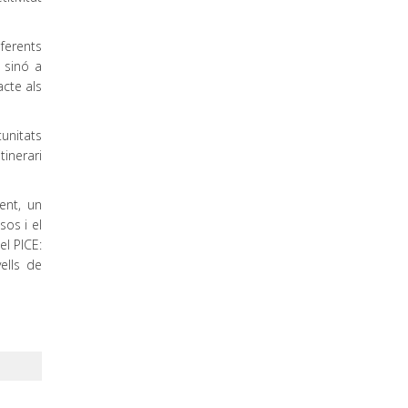
iferents
 sinó a
acte als
unitats
inerari
ent, un
sos i el
el PICE:
ells de