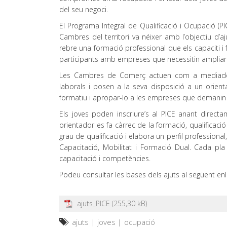
del seu negoci.
El Programa Integral de Qualificació i Ocupació (P
Cambres del territori va néixer amb l’objectiu d’
rebre una formació professional que els capaciti i f
participants amb empreses que necessitin ampliar pla
Les Cambres de Comerç actuen com a mediadors
laborals i posen a la seva disposició a un orienta
formatiu i apropar-lo a les empreses que demanin el
Els joves poden inscriure’s al PICE anant dire
orientador es fa càrrec de la formació, qualificació
grau de qualificació i elabora un perfil professio
Capacitació, Mobilitat i Formació Dual. Cada pla 
capacitació i competències.
Podeu consultar les bases dels ajuts al següent enl
ajuts_PICE
ajuts
|
joves
|
ocupació