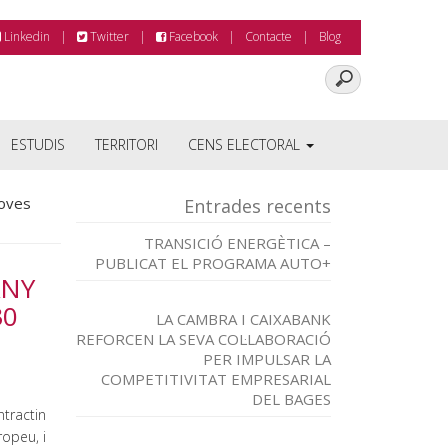
Linkedin
Twitter
Facebook
Contacte
Blog
ESTUDIS
TERRITORI
CENS ELECTORAL
joves
Entrades recents
TRANSICIÓ ENERGÈTICA –
PUBLICAT EL PROGRAMA AUTO+
ANY
30
LA CAMBRA I CAIXABANK
REFORCEN LA SEVA COL·LABORACIÓ
PER IMPULSAR LA
COMPETITIVITAT EMPRESARIAL
DEL BAGES
tractin
ropeu, i