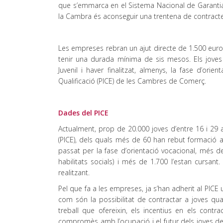
que s’emmarca en el Sistema Nacional de Garantia Ju
la Cambra és aconseguir una trentena de contracte
Les empreses rebran un ajut directe de 1.500 euro
tenir una durada mínima de sis mesos. Els joves
Juvenil i haver finalitzat, almenys, la fase d’ori
Qualificació (PICE) de les Cambres de Comerç.
Dades del PICE
Actualment, prop de 20.000 joves d’entre 16 i 29 a
(PICE), dels quals més de 60 han rebut formació 
passat per la fase d’orientació vocacional, més de
habilitats socials) i més de 1.700 l’estan cursan
realitzant.
Pel que fa a les empreses, ja s’han adherit al PICE
com són la possibilitat de contractar a joves qu
treball que ofereixin, els incentius en els contr
compromès amb l’ocupació i el futur dels joves del