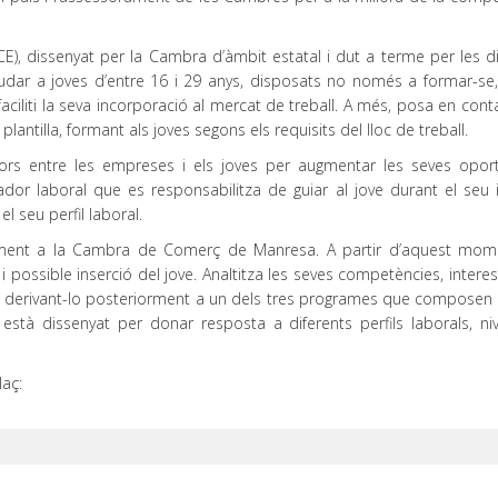
ICE), dissenyat per la Cambra d’àmbit estatal i dut a terme per les d
ajudar a joves d’entre 16 i 29 anys, disposats no només a formar-se,
aciliti la seva incorporació al mercat de treball. A més, posa en cont
ntilla, formant als joves segons els requisits del lloc de treball.
 entre les empreses i els joves per augmentar les seves oport
dor laboral que es responsabilitza de guiar al jove durant el seu it
 seu perfil laboral.
ctament a la Cambra de Comerç de Manresa. A partir d’aquest mom
 i possible inserció del jove. Analtitza les seves competències, interes
nal, derivant-lo posteriorment a un dels tres programes que composen 
està dissenyat per donar resposta a diferents perfils laborals, niv
laç: