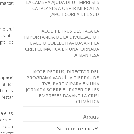
LA CAMBRA AJUDA DEU EMPRESES
a marcat
CATALANES A OBRIR MERCAT A
JAPÓ I COREA DEL SUD
plert i
JACOB PETRUS DESTACA LA
arantia
IMPORTÀNCIA DE LA DIVULGACIÓ I
gral de
L’ACCIÓ COL·LECTIVA DAVANT LA
CRISI CLIMÀTICA EN UNA JORNADA
A MANRESA
JACOB PETRUS, DIRECTOR DEL
Ocupació
PROGRAMA «AQUÍ LA TIERRA» DE
TVE, PARTICIPARÀ EN UNA
 ja han
JORNADA SOBRE EL PAPER DE LES
idiomes,
EMPRESES DAVANT LA CRISI
l’estan
CLIMÀTICA
a elles,
Arxius
locs de
Arxius
 social
itivitat