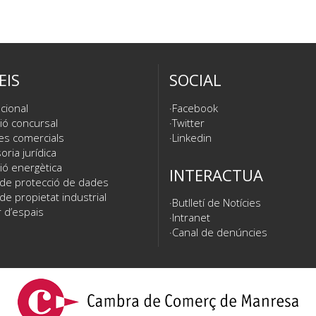
EIS
SOCIAL
cional
Facebook
ió concursal
Twitter
es comercials
Linkedin
ria jurídica
ió energètica
INTERACTUA
 de protecció de dades
de propietat industrial
Butlletí de Notícies
 d’espais
Intranet
Canal de denúncies