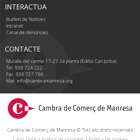
INTERACTUA
Butlletí de Notícies
Intranet
Canal de denúncies
CONTACTE
Muralla del carme 17-23 2a planta (Edifici Can Jorba)
Tel. 938 724 222
Fax. 938 727 766
Mail.
info@cambramanresa.org
Cambra de Comerç de Manresa © Tots els drets reservats
|
Avís Legal
|
Política de privacitat
|
Política de cookies