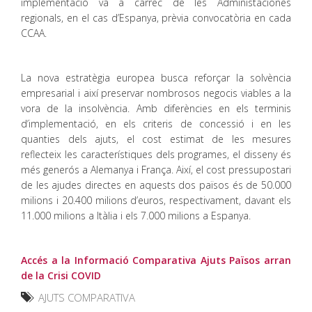
implementació va a càrrec de les Administaciones
regionals, en el cas d’Espanya, prèvia convocatòria en cada
CCAA.
La nova estratègia europea busca reforçar la solvència
empresarial i així preservar nombrosos negocis viables a la
vora de la insolvència. Amb diferències en els terminis
d’implementació, en els criteris de concessió i en les
quanties dels ajuts, el cost estimat de les mesures
reflecteix les característiques dels programes, el disseny és
més generós a Alemanya i França. Així, el cost pressupostari
de les ajudes directes en aquests dos països és de 50.000
milions i 20.400 milions d’euros, respectivament, davant els
11.000 milions a Itàlia i els 7.000 milions a Espanya.
Accés a la Informació Comparativa Ajuts Països arran
de la Crisi COVID
AJUTS COMPARATIVA