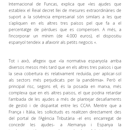
Internacional de Funcas, explica que «les ajudes que
estableix el Reial decret llei de mesures extraordinàries de
suport a la solvència empresarial són similars a les que
s’apliquen en els altres tres països pel que fa a el
percentatge de pèrdues que es compensen. A més, a
l’incorporar un mínim (de 4.000 euros), el dispositiu
espanyol tendeix a afavorir als petits negocis «.
Tot i això, afegeix que «la normativa espanyola arriba
diversos mesos més tard que en els altres tres països i que
la seva cobertura és relativament reduïda, per aplicar-sol
als sectors més perjudicats per la pandèmia». Però el
principal risc, segons ell, és la posada en marxa, més
complexa que en els altres països, el que podria retardar
l’arribada de les ajudes a més de plantejar desafiaments
de gestió i de disparitat entre les CCAA. Mentre que a
França i Itàlia, les sol·licituds es realitzen directament des
del portal de l’Agència Tributària -el ens encarregat de
concedir les ajudes- a Alemanya i Espanya la