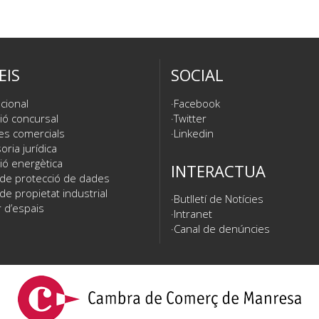
EIS
SOCIAL
cional
Facebook
ió concursal
Twitter
es comercials
Linkedin
ria jurídica
ió energètica
INTERACTUA
 de protecció de dades
de propietat industrial
Butlletí de Notícies
 d’espais
Intranet
Canal de denúncies