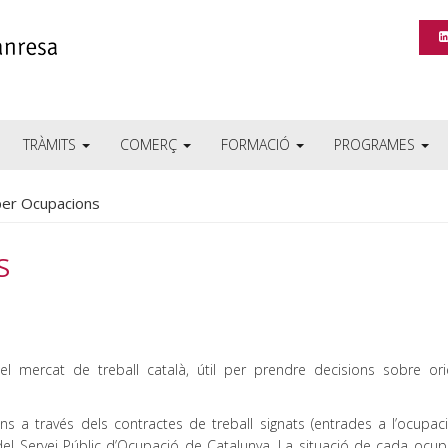
TRÀMITS
COMERÇ
FORMACIÓ
PROGRAMES
per Ocupacions
S
l mercat de treball català, útil per prendre decisions sobre ori
s a través dels contractes de treball signats (entrades a l’ocupació
l Servei Públic d’Ocupació de Catalunya. La situació de cada ocup