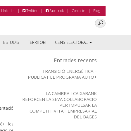
Linkedin
Twitter
Facebook
Contacte
Blog
ESTUDIS
TERRITORI
CENS ELECTORAL
Entrades recents
TRANSICIÓ ENERGÈTICA –
PUBLICAT EL PROGRAMA AUTO+
LA CAMBRA I CAIXABANK
REFORCEN LA SEVA COL·LABORACIÓ
PER IMPULSAR LA
entació
COMPETITIVITAT EMPRESARIAL
DEL BAGES
) i les
ació se