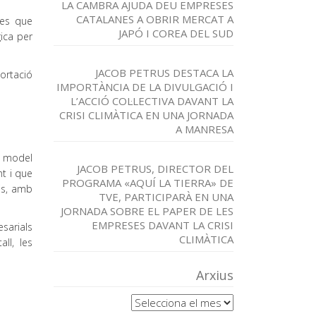
LA CAMBRA AJUDA DEU EMPRESES
CATALANES A OBRIR MERCAT A
ses que
JAPÓ I COREA DEL SUD
gica per
JACOB PETRUS DESTACA LA
ortació
IMPORTÀNCIA DE LA DIVULGACIÓ I
L’ACCIÓ COL·LECTIVA DAVANT LA
CRISI CLIMÀTICA EN UNA JORNADA
A MANRESA
n model
JACOB PETRUS, DIRECTOR DEL
t i que
PROGRAMA «AQUÍ LA TIERRA» DE
is, amb
TVE, PARTICIPARÀ EN UNA
JORNADA SOBRE EL PAPER DE LES
EMPRESES DAVANT LA CRISI
sarials
CLIMÀTICA
ll, les
Arxius
Arxius