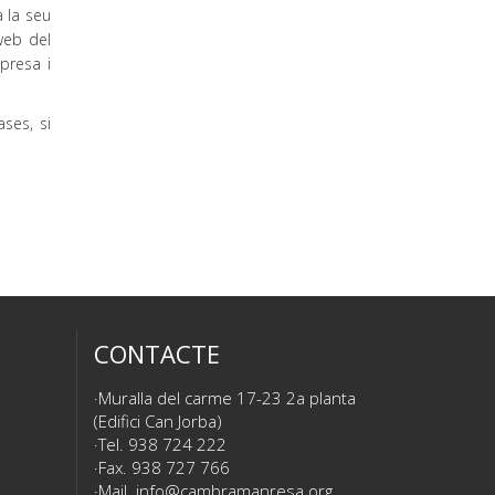
a la seu
 web del
presa i
ses, si
CONTACTE
Muralla del carme 17-23 2a planta
(Edifici Can Jorba)
Tel. 938 724 222
Fax. 938 727 766
Mail.
info@cambramanresa.org