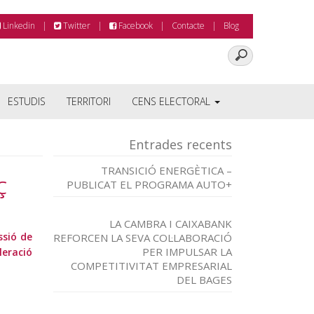
Linkedin
Twitter
Facebook
Contacte
Blog
ESTUDIS
TERRITORI
CENS ELECTORAL
Entrades recents
TRANSICIÓ ENERGÈTICA –
Ç
PUBLICAT EL PROGRAMA AUTO+
LA CAMBRA I CAIXABANK
ssió de
REFORCEN LA SEVA COL·LABORACIÓ
PER IMPULSAR LA
leració
COMPETITIVITAT EMPRESARIAL
DEL BAGES