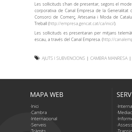
Les sol·licituds s’han de presentar, segons el mod
corporativa de Canal Empresa de la Generalitat d
Consorci de Comerç, Artesania i Moda de Catalu
Treball (
http://empresa.gencat.cat/ca/inici/
).
Les sol·licituds es presentaran per mitjans tel
escau, a través del Canal Empresa. (
http://canalemp
AJUTS I SUBVENCIONS
|
CAMBRA MANRESA
MAPA WEB
SERV
Inici
Interna
Cambra
Mediac
Internacional
Inform
Serveis
Assesso
Tràmits
Transic