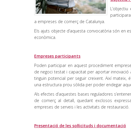
L’objectiu
participar
a empreses de comerç de Catalunya.
Els ajuts objecte d’aquesta convocatòria són en e
econòmica.
Empreses participants
Poden participar en aquest procediment emprese
de negoci testat i capacitat per aportar innovació
tinguin potencial per seguir creixent. Així mateix
una estructura prou sòlida per poder endegar aque
Als efectes d’aquestes bases reguladores s’enten
de comerç al detall, quedant exclosos expressam
empreses de serveis i les activitats de restauració.
Presentació de les sol·licituds i documentació