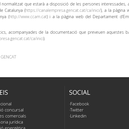
el normalitzat que estarà a disposició de les persones interessades, 
e Catalunya (
https://canalempresa.gencat.cat/ca/inici/
), a la pàgina
nya (
http://www.ccam.cat
) i a la pàgina web del Departament d’Em
emàtics, acompanyades de la documentació que preveuen aquestes ba
resa.gencat.cat/ca/inici
).
|
GENCAT
EIS
SOCIAL
cional
Facebook
ió concursal
Twitter
es comercials
Linkedin
ria jurídica
ió energètica