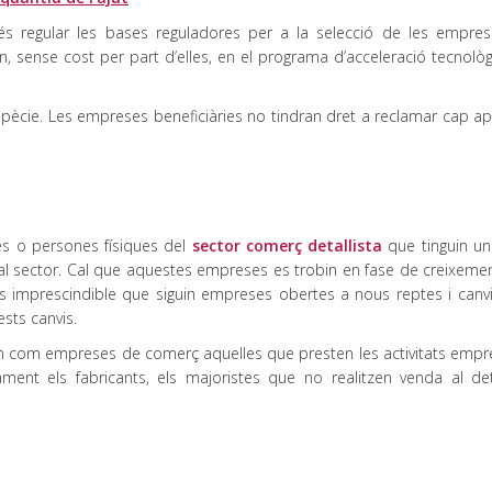
 és regular les bases reguladores per a la selecció de les empre
an, sense cost per part d’elles, en el programa d’acceleració tecnolò
spècie. Les empreses beneficiàries no tindran dret a reclamar cap ap
s o persones físiques del
sector comerç detallista
que tinguin u
 al sector. Cal que aquestes empreses es trobin en fase de creixemen
, és imprescindible que siguin empreses obertes a nous reptes i canv
sts canvis.
en com empreses de comerç aquelles que presten les activitats empre
ent els fabricants, els majoristes que no realitzen venda al deta