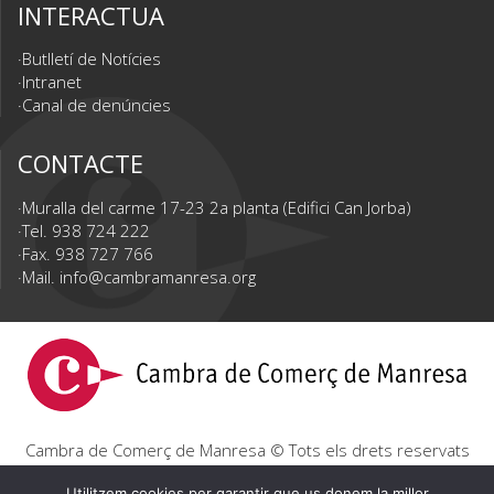
INTERACTUA
Butlletí de Notícies
Intranet
Canal de denúncies
CONTACTE
Muralla del carme 17-23 2a planta (Edifici Can Jorba)
Tel. 938 724 222
Fax. 938 727 766
Mail.
info@cambramanresa.org
Cambra de Comerç de Manresa © Tots els drets reservats
|
Avís Legal
|
Política de privacitat
|
Política de cookies
Utilitzem cookies per garantir que us donem la millor