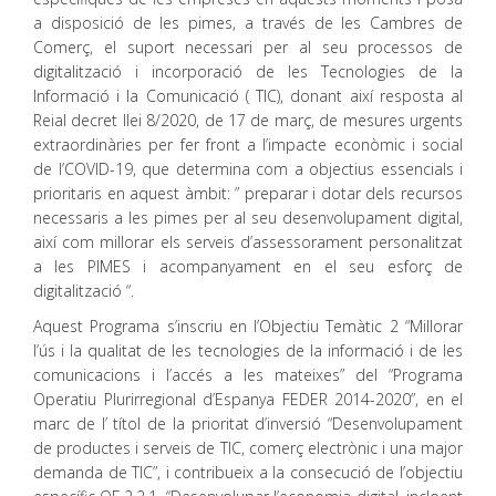
a disposició de les pimes, a través de les Cambres de
Comerç, el suport necessari per al seu processos de
digitalització i incorporació de les Tecnologies de la
Informació i la Comunicació ( TIC), donant així resposta al
Reial decret llei 8/2020, de 17 de març, de mesures urgents
extraordinàries per fer front a l’impacte econòmic i social
de l’COVID-19, que determina com a objectius essencials i
prioritaris en aquest àmbit: ” preparar i dotar dels recursos
necessaris a les pimes per al seu desenvolupament digital,
així com millorar els serveis d’assessorament personalitzat
a les PIMES i acompanyament en el seu esforç de
digitalització “.
Aquest Programa s’inscriu en l’Objectiu Temàtic 2 “Millorar
l’ús i la qualitat de les tecnologies de la informació i de les
comunicacions i l’accés a les mateixes” del “Programa
Operatiu Plurirregional d’Espanya FEDER 2014-2020”, en el
marc de l’ títol de la prioritat d’inversió “Desenvolupament
de productes i serveis de TIC, comerç electrònic i una major
demanda de TIC”, i contribueix a la consecució de l’objectiu