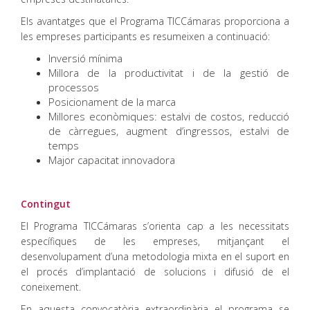
Els avantatges que el Programa TICCámaras proporciona a
les empreses participants es resumeixen a continuació:
Inversió mínima
Millora de la productivitat i de la gestió de
processos
Posicionament de la marca
Millores econòmiques: estalvi de costos, reducció
de càrregues, augment d’ingressos, estalvi de
temps
Major capacitat innovadora
Contingut
El Programa TICCámaras s’orienta cap a les necessitats
específiques de les empreses, mitjançant el
desenvolupament d’una metodologia mixta en el suport en
el procés d’implantació de solucions i difusió de el
coneixement.
En aquesta convocatòria extraordinària el programa se