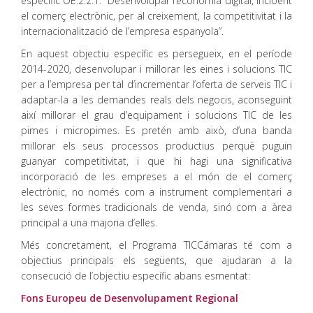
específic OE.2.2.1. “Desenvolupar l’economia digital, incloent
el comerç electrònic, per al creixement, la competitivitat i la
internacionalització de l’empresa espanyola”.
En aquest objectiu específic es persegueix, en el període
2014-2020, desenvolupar i millorar les eines i solucions TIC
per a l’empresa per tal d’incrementar l’oferta de serveis TIC i
adaptar-la a les demandes reals dels negocis, aconseguint
així millorar el grau d’equipament i solucions TIC de les
pimes i micropimes. Es pretén amb això, d’una banda
millorar els seus processos productius perquè puguin
guanyar competitivitat, i que hi hagi una significativa
incorporació de les empreses a el món de el comerç
electrònic, no només com a instrument complementari a
les seves formes tradicionals de venda, sinó com a àrea
principal a una majoria d’elles.
Més concretament, el Programa TICCámaras té com a
objectius principals els següents, que ajudaran a la
consecució de l’objectiu específic abans esmentat:
Fons Europeu de Desenvolupament Regional