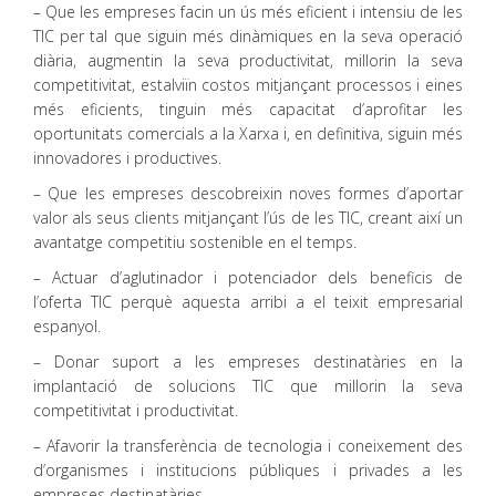
– Que les empreses facin un ús més eficient i intensiu de les
TIC per tal que siguin més dinàmiques en la seva operació
diària, augmentin la seva productivitat, millorin la seva
competitivitat, estalviïn costos mitjançant processos i eines
més eficients, tinguin més capacitat d’aprofitar les
oportunitats comercials a la Xarxa i, en definitiva, siguin més
innovadores i productives.
– Que les empreses descobreixin noves formes d’aportar
valor als seus clients mitjançant l’ús de les TIC, creant així un
avantatge competitiu sostenible en el temps.
– Actuar d’aglutinador i potenciador dels beneficis de
l’oferta TIC perquè aquesta arribi a el teixit empresarial
espanyol.
– Donar suport a les empreses destinatàries en la
implantació de solucions TIC que millorin la seva
competitivitat i productivitat.
– Afavorir la transferència de tecnologia i coneixement des
d’organismes i institucions públiques i privades a les
empreses destinatàries.