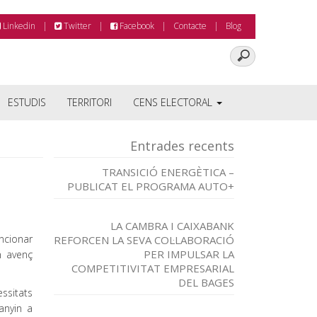
Linkedin
Twitter
Facebook
Contacte
Blog
ESTUDIS
TERRITORI
CENS ELECTORAL
Entrades recents
TRANSICIÓ ENERGÈTICA –
PUBLICAT EL PROGRAMA AUTO+
LA CAMBRA I CAIXABANK
encionar
REFORCEN LA SEVA COL·LABORACIÓ
PER IMPULSAR LA
n avenç
COMPETITIVITAT EMPRESARIAL
DEL BAGES
essitats
anyin a