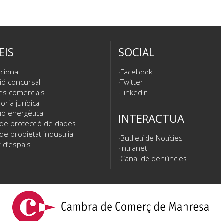
EIS
SOCIAL
cional
Facebook
ió concursal
Twitter
es comercials
Linkedin
ria jurídica
ió energètica
INTERACTUA
 de protecció de dades
de propietat industrial
Butlletí de Notícies
 d’espais
Intranet
Canal de denúncies