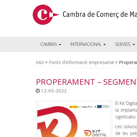
CAMBRA
INTERNACIONAL
SERVEIS
Inici
>
Fonts d'informació empresarial
>
Properam
PROPERAMENT – SEGMENT 
12-05-2022
El Kit Digi
la implant
significatiu
Les solucio
de les pe