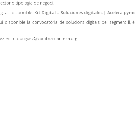
ector o tipologia de negoci.
gitals disponible:
Kit Digital – Soluciones digitales | Acelera pym
ui disponible la convocatòria de solucions digitals pel segment II, é
guez en mrodriguez@cambramanresa.org