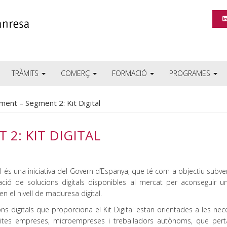
TRÀMITS
COMERÇ
FORMACIÓ
PROGRAMES
ent – Segment 2: Kit Digital
2: KIT DIGITAL
tal és una iniciativa del Govern d’Espanya, que té com a objectiu subv
ació de solucions digitals disponibles al mercat per aconseguir u
 en el nivell de maduresa digital.
ns digitals que proporciona el Kit Digital estan orientades a les nec
tites empreses, microempreses i treballadors autònoms, que pert