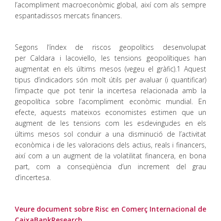
l’acompliment macroeconòmic global, així com als sempre
espantadissos mercats financers.
Segons l’índex de riscos geopolítics desenvolupat
per Caldara i Iacoviello, les tensions geopolítiques han
augmentat en els últims mesos (vegeu el gràfic).1 Aquest
tipus d’indicadors són molt útils per avaluar (i quantificar)
l’impacte que pot tenir la incertesa relacionada amb la
geopolítica sobre l’acompliment econòmic mundial. En
efecte, aquests mateixos economistes estimen que un
augment de les tensions com les esdevingudes en els
últims mesos sol conduir a una disminució de l’activitat
econòmica i de les valoracions dels actius, reals i financers,
així com a un augment de la volatilitat financera, en bona
part, com a conseqüència d’un increment del grau
d’incertesa.
Veure document sobre Risc en Comerç Internacional de
CaixaBankResearch