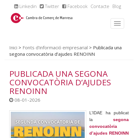
Linkedin
Twitter
Facebook
Contacte
Blog
Inici
>
Fonts d'informació empresarial
>
Publicada una
segona convocatòria d’ajudes RENOINN
PUBLICADA UNA SEGONA
CONVOCATÒRIA D’AJUDES
RENOINN
08-01-2026
L’IDAE ha publicat
la
segona
convocatòria
d’ajudes RENOINN