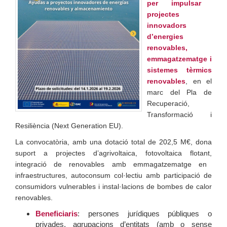
per impulsar
projectes
innovadors
d’energies
renovables,
emmagatzematge i
sistemes tèrmics
renovables
, en el
marc del Pla de
Recuperació,
Transformació i
Resiliència (Next Generation EU).
La convocatòria, amb una dotació total de 202,5 M€, dona
suport a
projectes d’agrivoltaica
,
fotovoltaica flotant
,
integració de renovables amb emmagatzematge en
infraestructures
,
autoconsum col·lectiu amb participació de
consumidors vulnerables
i
instal·lacions de bombes de calor
renovables
.
Beneficiaris
:
persones jurídiques públiques o
privades, agrupacions d’entitats (amb o sense