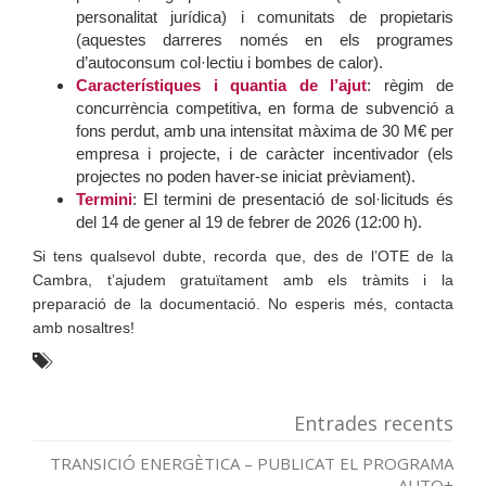
personalitat jurídica) i comunitats de propietaris
(aquestes darreres només en els programes
d’autoconsum col·lectiu i bombes de calor).
Característiques i quantia de l’ajut
: règim de
concurrència competitiva
, en forma de
subvenció a
fons perdut
, amb una
intensitat màxima de 30 M€
per
empresa i projecte, i de
caràcter incentivador
(els
projectes no poden haver-se iniciat prèviament).
Termini
: El termini de presentació de sol·licituds és
del
14 de gener
al
19 de febrer de 2026
(12:00 h).
Si tens qualsevol dubte, recorda que, des de l’OTE de la
Cambra, t’ajudem gratuïtament amb els tràmits i la
preparació de la documentació. No esperis més, contacta
amb nosaltres!
Entrades recents
TRANSICIÓ ENERGÈTICA – PUBLICAT EL PROGRAMA
AUTO+