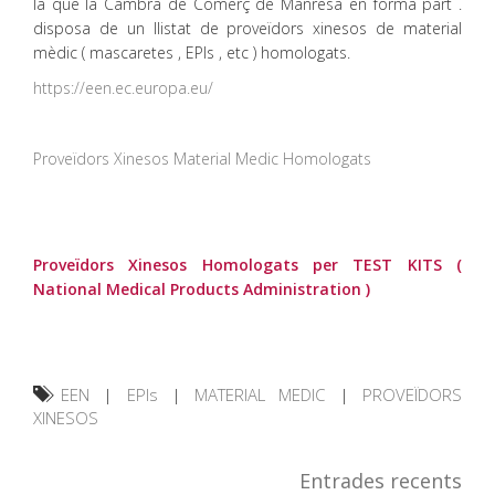
la que la Cambra de Comerç de Manresa en forma part .
disposa de un llistat de proveïdors xinesos de material
mèdic ( mascaretes , EPIs , etc ) homologats.
https://een.ec.europa.eu/
Proveïdors Xinesos Material Medic Homologats
Proveïdors Xinesos Homologats per TEST KITS (
National Medical Products Administration )
EEN
|
EPIs
|
MATERIAL MEDIC
|
PROVEÏDORS
XINESOS
Entrades recents