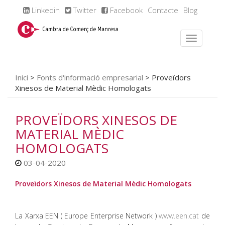
Linkedin
Twitter
Facebook
Contacte
Blog
Inici
>
Fonts d'informació empresarial
>
Proveïdors
Xinesos de Material Mèdic Homologats
PROVEÏDORS XINESOS DE
MATERIAL MÈDIC
HOMOLOGATS
03-04-2020
Proveïdors Xinesos de Material Mèdic Homologats
La Xarxa EEN ( Europe Enterprise Network )
www.een.cat
de