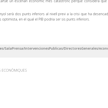
scartat un escenari econòmic més catastròfic perquè considera que
yol serà dos punts inferiors al nivell previ a la crisi que ha desenca
ptimista, en el qual el PIB podria ser sis punts inferiors.
s/SalaPrensa/IntervencionesPublicas/DirectoresGenerales/econ
S ECONÒMIQUES