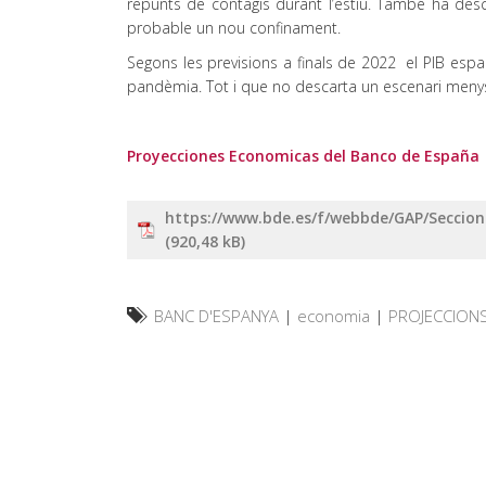
repunts de contagis durant l’estiu. També ha de
probable un nou confinament
.
Segons les previsions a finals de 2022 el PIB espan
pandèmia. Tot i que no descarta un escenari menys o
Proyecciones Economicas del Banco de España
https://www.bde.es/f/webbde/GAP/Seccione
BANC D'ESPANYA
|
economia
|
PROJECCION