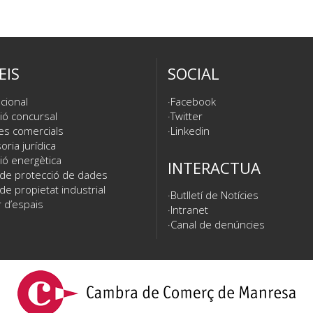
EIS
SOCIAL
cional
Facebook
ió concursal
Twitter
es comercials
Linkedin
ria jurídica
ió energètica
INTERACTUA
 de protecció de dades
de propietat industrial
Butlletí de Notícies
 d’espais
Intranet
Canal de denúncies