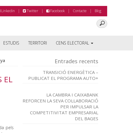
Linkedin
Twitter
Facebook
Contacte
Blog
ESTUDIS
TERRITORI
CENS ELECTORAL
nya
Entrades recents
TRANSICIÓ ENERGÈTICA –
 EL
PUBLICAT EL PROGRAMA AUTO+
LA CAMBRA I CAIXABANK
REFORCEN LA SEVA COL·LABORACIÓ
PER IMPULSAR LA
COMPETITIVITAT EMPRESARIAL
DEL BAGES
da pels