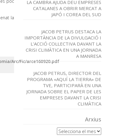
 és poc
LA CAMBRA AJUDA DEU EMPRESES
CATALANES A OBRIR MERCAT A
JAPÓ I COREA DEL SUD
denat la
JACOB PETRUS DESTACA LA
IMPORTÀNCIA DE LA DIVULGACIÓ I
L’ACCIÓ COL·LECTIVA DAVANT LA
CRISI CLIMÀTICA EN UNA JORNADA
A MANRESA
omia/Arc/Fic/arce160920.pdf
JACOB PETRUS, DIRECTOR DEL
PROGRAMA «AQUÍ LA TIERRA» DE
TVE, PARTICIPARÀ EN UNA
JORNADA SOBRE EL PAPER DE LES
EMPRESES DAVANT LA CRISI
CLIMÀTICA
Arxius
Arxius