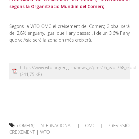
segons la Organització Mundial del Comerç
Segons la WTO-OMC el creixement del Comerç Global serà
del 2,8% enguany, igual que l’ any passat , i de un 3,6% l’ any
que ve.Asia serà la zona on més creixerà.
https://www.wto.org/english/news_e/pres16_e/pr768_e.pdf
cOMERÇ iNTERNACIONAL
|
OMC
|
PREVISSIÓ
CREIXEMENT
|
WTO