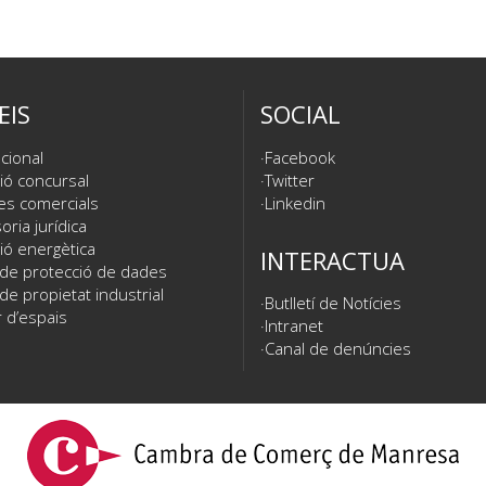
EIS
SOCIAL
cional
Facebook
ió concursal
Twitter
es comercials
Linkedin
ria jurídica
ió energètica
INTERACTUA
 de protecció de dades
de propietat industrial
Butlletí de Notícies
 d’espais
Intranet
Canal de denúncies