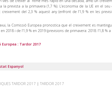
en vies de créixer al ritme més ràpid en una dècada, amb un creixem
 a la prevista a la primavera (1,7 %). L’economia de la UE en el seu
 creixement del 2,3 % aquest any (enfront de l’1,9 % en les previs
avui, la Comissió Europea pronostica que el creixement es mantingui
en 2018 i de l’1,9 % en 2019 (previsions de primavera: 2018: l’1,8 % a
ó Europea : Tardor 2017
Estat Espanyol
IQUES TARDOR 2017
|
TARDOR 2017