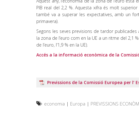
Aquest any, l’economia de la zona de l’euro està 
PIB real del 2,2 %. Aquesta xifra és molt superior
també va a superar les expectatives, amb un fort
primavera).
Segons les seves previsions de tardor publicades 
la zona de l’euro com en la UE a un ritme del 2,1 % 
de l’euro, l’1,9 % en la UE).
Accés a la informació econòmica de la Comissi
Previssions de la Comissió Europea per l’ 
economia
|
Europa
|
PREVISSIONS ECONÒM