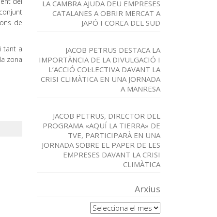
ent del
LA CAMBRA AJUDA DEU EMPRESES
 conjunt
CATALANES A OBRIR MERCAT A
ions de
JAPÓ I COREA DEL SUD
 tant a
JACOB PETRUS DESTACA LA
 la zona
IMPORTÀNCIA DE LA DIVULGACIÓ I
L’ACCIÓ COL·LECTIVA DAVANT LA
CRISI CLIMÀTICA EN UNA JORNADA
A MANRESA
JACOB PETRUS, DIRECTOR DEL
PROGRAMA «AQUÍ LA TIERRA» DE
TVE, PARTICIPARÀ EN UNA
JORNADA SOBRE EL PAPER DE LES
EMPRESES DAVANT LA CRISI
CLIMÀTICA
Arxius
Arxius