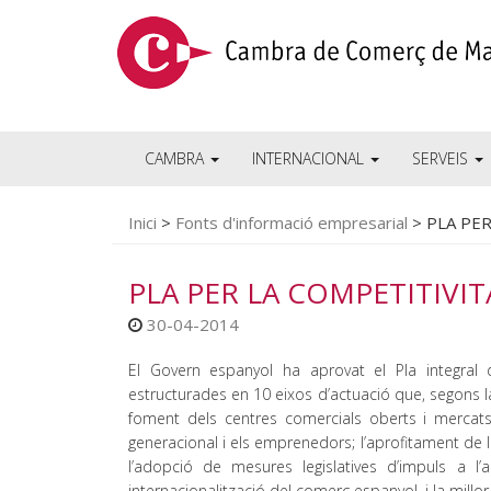
CAMBRA
INTERNACIONAL
SERVEIS
Inici
>
Fonts d'informació empresarial
>
PLA PE
PLA PER LA COMPETITIVI
30-04-2014
El Govern espanyol ha aprovat el Pla integral 
estructurades en 10 eixos d’actuació que, segons la
foment dels centres comercials oberts i mercats 
generacional i els emprenedors; l’aprofitament de le
l’adopció de mesures legislatives d’impuls a l’ac
internacionalització del comerç espanyol, i la millo