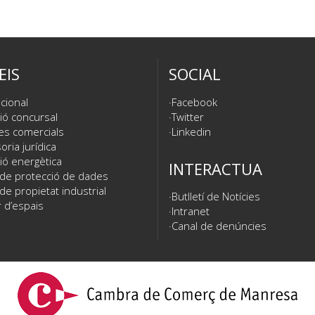
EIS
SOCIAL
cional
Facebook
ió concursal
Twitter
es comercials
Linkedin
ria jurídica
ió energètica
INTERACTUA
 de protecció de dades
de propietat industrial
Butlletí de Notícies
 d’espais
Intranet
Canal de denúncies