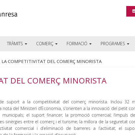
TRÀMITS
COMERÇ
FORMACIÓ
PROGRAMES
R LA COMPETITIVITAT DEL COMERÇ MINORISTA
TAT DEL COMERÇ MINORISTA
de suport a la competitivitat del comerç minorista. Inclou 32 
 nota del Ministeri d’Economia, s’orienten a la innovació del petit co
municipals; el suport financer; la promoció comercial; l’impuls del
s sinèrgies entre el comerç i el turisme; la millora de la seguretat co
tivitat comercial i d’eliminació de barreres a l’activitat; el supo
ra de la formació i la creació d’ocupació