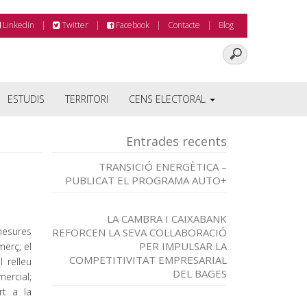
Linkedin
Twitter
Facebook
Contacte
Blog
ESTUDIS
TERRITORI
CENS ELECTORAL
Entrades recents
TRANSICIÓ ENERGÈTICA –
PUBLICAT EL PROGRAMA AUTO+
LA CAMBRA I CAIXABANK
mesures
REFORCEN LA SEVA COL·LABORACIÓ
PER IMPULSAR LA
merç; el
COMPETITIVITAT EMPRESARIAL
 relleu
DEL BAGES
mercial;
rt a la