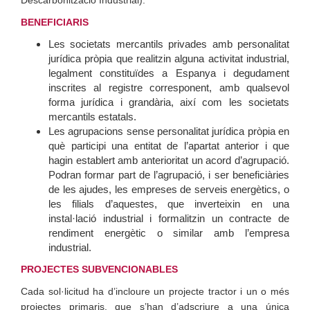
Descarbonització Industrial).
BENEFICIARIS
Les societats mercantils privades amb personalitat
jurídica pròpia que realitzin alguna activitat industrial,
legalment constituïdes a Espanya i degudament
inscrites al registre corresponent, amb qualsevol
forma jurídica i grandària, així com les societats
mercantils estatals.
Les agrupacions sense personalitat jurídica pròpia en
què participi una entitat de l’apartat anterior i que
hagin establert amb anterioritat un acord d’agrupació.
Podran formar part de l’agrupació, i ser beneficiàries
de les ajudes, les empreses de serveis energètics, o
les filials d’aquestes, que inverteixin en una
instal·lació industrial i formalitzin un contracte de
rendiment energètic o similar amb l’empresa
industrial.
PROJECTES SUBVENCIONABLES
Cada sol·licitud ha d’incloure un projecte tractor i un o més
projectes primaris, que s’han d’adscriure a una única