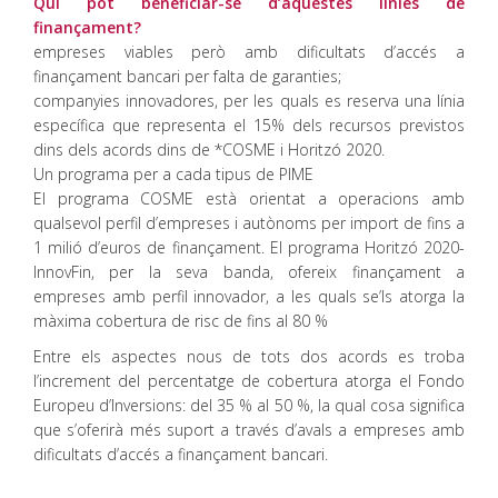
Qui pot beneficiar-se d’aquestes línies de
finançament?
empreses viables però amb dificultats d’accés a
finançament bancari per falta de garanties;
companyies innovadores, per les quals es reserva una línia
específica que representa el 15% dels recursos previstos
dins dels acords dins de *COSME i Horitzó 2020.
Un programa per a cada tipus de PIME
El programa COSME està orientat a operacions amb
qualsevol perfil d’empreses i autònoms per import de fins a
1 milió d’euros de finançament. El programa Horitzó 2020-
InnovFin, per la seva banda, ofereix finançament a
empreses amb perfil innovador, a les quals se’ls atorga la
màxima cobertura de risc de fins al 80 %
Entre els aspectes nous de tots dos acords es troba
l’increment del percentatge de cobertura atorga el Fondo
Europeu d’Inversions: del 35 % al 50 %, la qual cosa significa
que s’oferirà més suport a través d’avals a empreses amb
dificultats d’accés a finançament bancari.