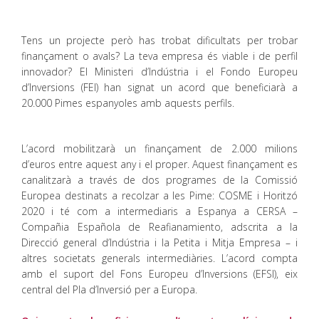
Tens un projecte però has trobat dificultats per trobar
finançament o avals? La teva empresa és viable i de perfil
innovador? El Ministeri d’Indústria i el Fondo Europeu
d’Inversions (FEI) han signat un acord que beneficiarà a
20.000 Pimes espanyoles amb aquests perfils.
L’acord mobilitzarà un finançament de 2.000 milions
d’euros entre aquest any i el proper. Aquest finançament es
canalitzarà a través de dos programes de la Comissió
Europea destinats a recolzar a les Pime: COSME i Horitzó
2020 i té com a intermediaris a Espanya a CERSA –
Compañia Española de Reafianamiento, adscrita a la
Direcció general d’Indústria i la Petita i Mitja Empresa – i
altres societats generals intermediàries. L’acord compta
amb el suport del Fons Europeu d’Inversions (EFSI), eix
central del Pla d’Inversió per a Europa.