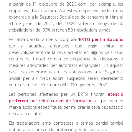
a partir de l’1 d’octubre de 2020 com, per exemple, les
empreses d’oci nocturn. Aquestes empreses tindran una
exoneració a la Seguretat Social des del tancament i fins el
31 de gener de 2021, del 100% si tenen menys de 50
treballadors i del 90% si tenen 50 treballadors o més.
Per altra banda també s’incorpora l’
ERTO per limitacions
per a aquelles empreses que vegin limitat el
desenvolupament de la seva activitat en alguns dels seus
centres de treball com a conseqüència de decisions o
mesures adoptades per autoritats espanyoles. En aquest
cas, les exoneracions en les cotitzacions a la Seguretat
Social per als treballadors suspesos seran decreixents
entre els mesos d’octubre del 2020 i gener del 2021.
Les persones afectades per un ERTO tindran
atenció
preferent per rebre cursos de formació
i es posaran en
marxa accions específiques per millorar la seva capacitació
de cara a el futur.
Els treballadors amb contractes a temps parcial també
obtindran millores en la protecció per desocupació.