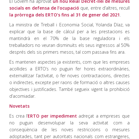
El Govern ha aprovat
un nou Reial Decret-llei de mesures
socials en defensa de l’ocupació
que, entre d’altres, recull
la pròrroga dels ERTO’s fins al 31 de gener del 2021
.
La ministra de Treball i Economia Social, Yolanda Díaz, va
explicar que la base de càlcul per a les prestacions es
mantindrà en el 70% de la base reguladora i els
treballadors no veuran disminuïts els seus ingressos al 50%
després dels sis primers mesos, tal com passava fins ara.
Es mantenen aspectes ja existents, com que les empreses
acollides a ERTO’s no puguin fer hores extraordinàries,
externalitzar l’activitat, o fer noves contractacions, directes
o indirectes, excepte per raons de formació o altres causes
objectives i justificades. També segueix vigent la prohibició
d’acomiadar.
Novetats
Es crea l’
ERTO per impediment
adreçat a empreses que
no puguin desenvolupar la seva activitat com a
conseqüència de les noves restriccions o mesures
adoptades, tant per autoritats nacionals com estrangeres,