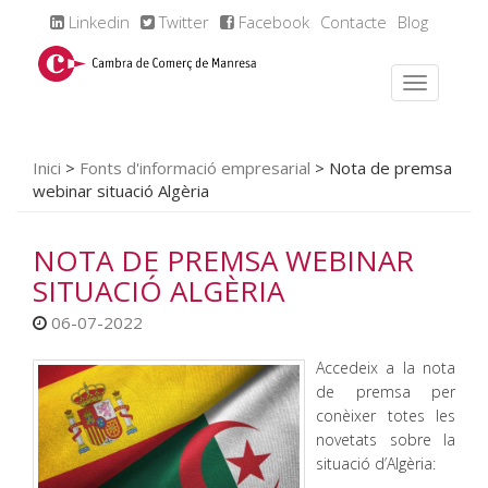
Linkedin
Twitter
Facebook
Contacte
Blog
Inici
>
Fonts d'informació empresarial
>
Nota de premsa
webinar situació Algèria
NOTA DE PREMSA WEBINAR
SITUACIÓ ALGÈRIA
06-07-2022
Accedeix a la nota
de premsa per
conèixer totes les
novetats sobre la
situació d’Algèria: