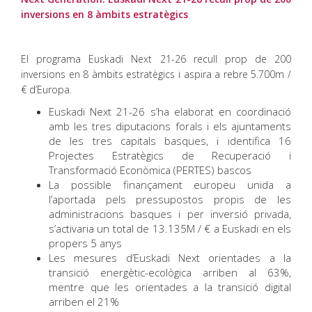
inversions en 8 àmbits estratègics
El programa Euskadi Next 21-26 recull prop de 200
inversions en 8 àmbits estratègics i aspira a rebre 5.700m /
€ d’Europa.
Euskadi Next 21-26 s’ha elaborat en coordinació
amb les tres diputacions forals i els ajuntaments
de les tres capitals basques, i identifica 16
Projectes Estratègics de Recuperació i
Transformació Econòmica (PERTES) bascos
La possible finançament europeu unida a
l’aportada pels pressupostos propis de les
administracions basques i per inversió privada,
s’activaria un total de 13.135M / € a Euskadi en els
propers 5 anys
Les mesures d’Euskadi Next orientades a la
transició energètic-ecològica arriben al 63%,
mentre que les orientades a la transició digital
arriben el 21%