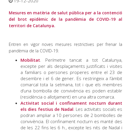
19-12-2020
Mesures en matèria de salut pública per a la contenció
del brot epidèmic de la pandèmia de COVID-19 al
territori de Catalunya.
Entren en vigor noves mesures restrictives per frenar la
pandèmia de la COVID-19.
Mobilitat
. Perímetre tancat a tot Catalunya,
excepte per als desplaçaments justificats i visites
a familiars o persones properes entre el 23 de
desembre i el 6 de gener. Es restringeix a l’àmbit
comarcal tota la setmana, tot i que els membres
d’una bombolla de convivència es poden establir
(residència o allotjament) en una altra comarca.
Activitat social i confinament nocturn durant
els dies festius de Nadal
. Les activitats socials es
podran ampliar a 10 persones de 2 bombolles de
convivència. El confinament nocturn es manté des
de les 22 fins les 6 h., excepte les nits de Nadal i