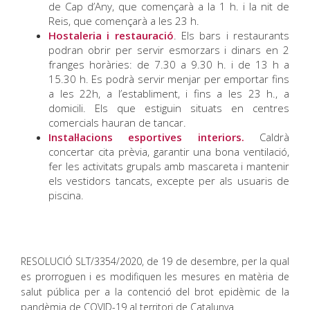
de Cap d’Any, que començarà a la 1 h. i la nit de
Reis, que començarà a les 23 h.
Hostaleria i restauració
. Els bars i restaurants
podran obrir per servir esmorzars i dinars en 2
franges horàries: de 7.30 a 9.30 h. i de 13 h a
15.30 h. Es podrà servir menjar per emportar fins
a les 22h, a l’establiment, i fins a les 23 h., a
domicili. Els que estiguin situats en centres
comercials hauran de tancar.
Instal·lacions esportives interiors.
Caldrà
concertar cita prèvia, garantir una bona ventilació,
fer les activitats grupals amb mascareta i mantenir
els vestidors tancats, excepte per als usuaris de
piscina.
RESOLUCIÓ SLT/3354/2020, de 19 de desembre, per la qual
es prorroguen i es modifiquen les mesures en matèria de
salut pública per a la contenció del brot epidèmic de la
pandèmia de COVID-19 al territori de Catalunya.