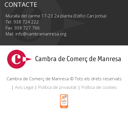
CONTACTE
Muralla del carme 17-23 2a planta (Edifici Can Jorba)
Tel. 938 724 222
Fax. 938 727 766
Mail.
info@cambramanresa.org
Cambra de Comerç de Manresa © Tots els drets reservats
|
Avís Legal
|
Política de privacitat
|
Política de cookies