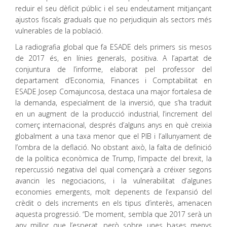
reduir el seu dèficit públic i el seu endeutament mitjançant
ajustos fiscals graduals que no perjudiquin als sectors més
vulnerables de la població.
La radiografia global que fa ESADE dels primers sis mesos
de 2017 és, en línies generals, positiva. A l’apartat de
conjuntura de l’informe, elaborat pel professor del
departament d’Economia, Finances i Comptabilitat en
ESADE Josep Comajuncosa, destaca una major fortalesa de
la demanda, especialment de la inversió, que s’ha traduït
en un augment de la producció industrial, l’increment del
comerç internacional, després d’alguns anys en què creixia
globalment a una taxa menor que el PIB i l’allunyament de
l’ombra de la deflació. No obstant això, la falta de definició
de la política econòmica de Trump, l’impacte del brexit, la
repercussió negativa del qual començarà a créixer segons
avancin les negociacions, i la vulnerabilitat d’algunes
economies emergents, molt depenents de l’expansió del
crèdit o dels increments en els tipus d’interès, amenacen
aquesta progressió. “De moment, sembla que 2017 serà un
any millor que l’esperat, però sobre unes bases menys