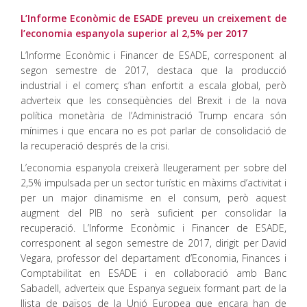
L’Informe Econòmic de ESADE preveu un creixement de
l’economia espanyola superior al 2,5% per 2017
L’Informe Econòmic i Financer de ESADE, corresponent al
segon semestre de 2017, destaca que la producció
industrial i el comerç s’han enfortit a escala global, però
adverteix que les conseqüències del Brexit i de la nova
política monetària de l’Administració Trump encara són
mínimes i que encara no es pot parlar de consolidació de
la recuperació després de la crisi.
L’economia espanyola creixerà lleugerament per sobre del
2,5% impulsada per un sector turístic en màxims d’activitat i
per un major dinamisme en el consum, però aquest
augment del PIB no serà suficient per consolidar la
recuperació. L’Informe Econòmic i Financer de ESADE,
corresponent al segon semestre de 2017, dirigit per David
Vegara, professor del departament d’Economia, Finances i
Comptabilitat en ESADE i en col·laboració amb Banc
Sabadell, adverteix que Espanya segueix formant part de la
llista de països de la Unió Europea que encara han de