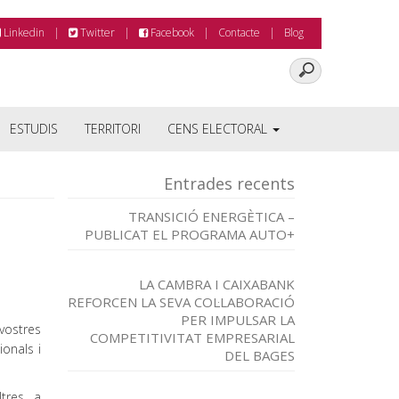
Linkedin
Twitter
Facebook
Contacte
Blog
ESTUDIS
TERRITORI
CENS ELECTORAL
Entrades recents
TRANSICIÓ ENERGÈTICA –
PUBLICAT EL PROGRAMA AUTO+
LA CAMBRA I CAIXABANK
REFORCEN LA SEVA COL·LABORACIÓ
PER IMPULSAR LA
vostres
COMPETITIVITAT EMPRESARIAL
ionals i
DEL BAGES
ltres a