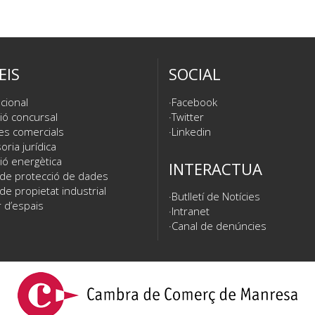
EIS
SOCIAL
cional
Facebook
ió concursal
Twitter
es comercials
Linkedin
ria jurídica
ió energètica
INTERACTUA
 de protecció de dades
de propietat industrial
Butlletí de Notícies
 d’espais
Intranet
Canal de denúncies