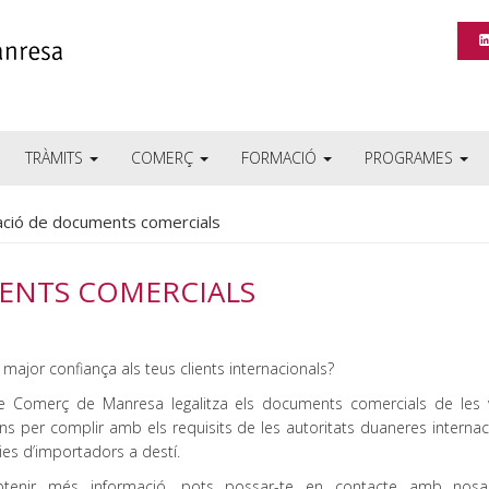
TRÀMITS
COMERÇ
FORMACIÓ
PROGRAMES
ació de documents comercials
ENTS COMERCIALS
major confiança als teus clients internacionals?
 Comerç de Manresa legalitza els documents comercials de les 
ns per complir amb els requisits de les autoritats duaneres internac
ies d’importadors a destí.
btenir més informació, pots possar-te en contacte amb nosa