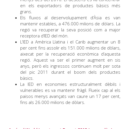
en els exportadors de productes bàsics més
grans.
Els fluxos al desenvolupament d’Àsia es van
mantenir estables, a 476.000 milions de dòlars. La
regió va recuperar la seva posició com a major
receptora d’IED del món.
L’IED a Amèrica Llatina i el Carib augmentar un 8
per cent fins assolir els 151.000 milions de dòlars,
aixecat per la recuperació econòmica d’aquesta
regió. Aquest va ser el primer augment en sis
anys, però els ingressos continuen molt per sota
del pic 2011 durant el boom dels productes
bàsics.
La IED en economies estructuralment dèbils i
vulnerables es va mantenir fràgil. Flueix cap al els
països menys avançats van caure un 17 per cent,
fins als 26.000 milions de dòlars.