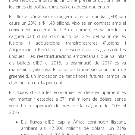
nova revolució industrial. L’informe presenta opcions per a
les eines de política d’inversió en aquest nou entorn
Els fluxos d’inversió estrangera directa mundial (IED) van
caure un 23% a $ 1,43 bilions. Això és en contrast amb el
creixement accelerat del PIB i el comerç. Es va produir la
caiguda part d’una disminució del 22% del valor de les
fusions i adquisicions transfrontereres (Fusions i
Adquisicions ). Però fins i tot descomptant les grans ofertes
úniques i les reestructuracions empresarials que va inflar
els bitllets d’IED el 2016, la disminució de 2017 es va
mantenir significativa. El valor de la inversió anunciada de
greenfield, un indicador de tendències futures, també va
disminuir en un 14 per cent.
Els fluxos d’IED a les economies en desenvolupament es
van mantenir estables a 671 mil milions de dòlars, sense
veure-ho recuperació després de la caiguda del 10% el
2016.
Els fluxos d’IED cap a Àfrica continuen lliscant,
arribant als 42.000 milions de dòlars, un 21%
menys des del 2016. El descens es va concentrar