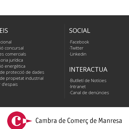
EIS
SOCIAL
cional
Facebook
ió concursal
Twitter
es comercials
Linkedin
ria jurídica
ió energètica
INTERACTUA
 de protecció de dades
de propietat industrial
Butlletí de Notícies
 d’espais
Intranet
Canal de denúncies