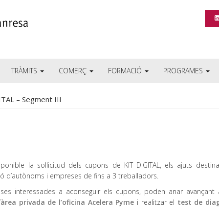
TRÀMITS
COMERÇ
FORMACIÓ
PROGRAMES
ITAL – Segment III
sponible la sol·licitud dels cupons de KIT DIGITAL, els ajuts destin
ció d’autònoms i empreses de fins a 3 treballadors.
ses interessades a aconseguir els cupons, poden anar avançant
’
àrea privada de l’oficina Acelera Pyme
i realitzar el
test de dia