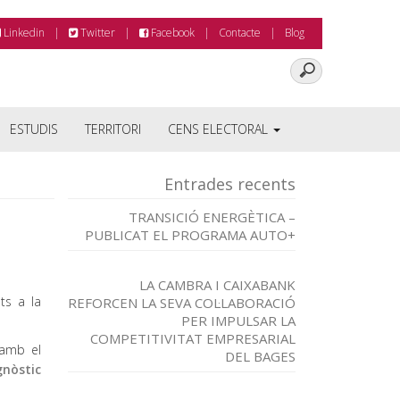
Linkedin
Twitter
Facebook
Contacte
Blog
ESTUDIS
TERRITORI
CENS ELECTORAL
Entrades recents
TRANSICIÓ ENERGÈTICA –
PUBLICAT EL PROGRAMA AUTO+
LA CAMBRA I CAIXABANK
ats a la
REFORCEN LA SEVA COL·LABORACIÓ
PER IMPULSAR LA
COMPETITIVITAT EMPRESARIAL
 amb el
DEL BAGES
gnòstic