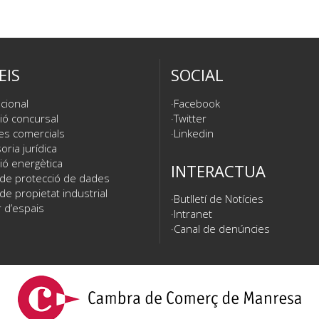
EIS
SOCIAL
cional
Facebook
ió concursal
Twitter
es comercials
Linkedin
ria jurídica
ió energètica
INTERACTUA
 de protecció de dades
de propietat industrial
Butlletí de Notícies
 d’espais
Intranet
Canal de denúncies