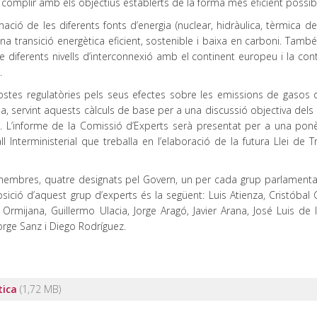
omplir amb els objectius establerts de la forma més eficient possib
nació de les diferents fonts d’energia (nuclear, hidràulica, tèrmica d
na transició energètica eficient, sostenible i baixa en carboni. Tamb
e diferents nivells d’interconnexió amb el continent europeu i la con
.
ostes regulatòries pels seus efectes sobre les emissions de gasos d
a, servint aquests càlculs de base per a una discussió objectiva dels
ca. L’informe de la Comissió d’Experts serà presentat per a una ponè
 Interministerial que treballa en l’elaboració de la futura Llei de T
embres, quatre designats pel Govern, un per cada grup parlamentari
ció d’aquest grup d’experts és la següent: Luis Atienza, Cristóbal G
Ormijana, Guillermo Ulacia, Jorge Aragó, Javier Arana, José Luis de 
orge Sanz i Diego Rodríguez.
tica