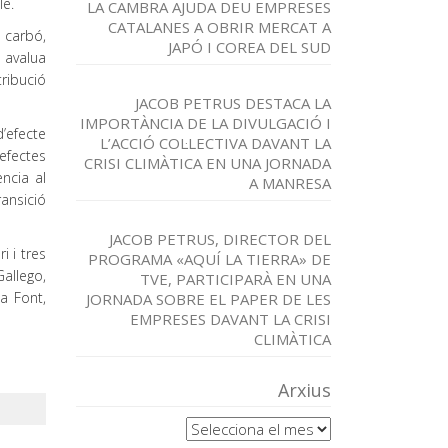
le.
LA CAMBRA AJUDA DEU EMPRESES
CATALANES A OBRIR MERCAT A
e carbó,
JAPÓ I COREA DEL SUD
é avalua
tribució
JACOB PETRUS DESTACA LA
IMPORTÀNCIA DE LA DIVULGACIÓ I
’efecte
L’ACCIÓ COL·LECTIVA DAVANT LA
 efectes
CRISI CLIMÀTICA EN UNA JORNADA
ncia al
A MANRESA
ransició
JACOB PETRUS, DIRECTOR DEL
 i tres
PROGRAMA «AQUÍ LA TIERRA» DE
allego,
TVE, PARTICIPARÀ EN UNA
la Font,
JORNADA SOBRE EL PAPER DE LES
EMPRESES DAVANT LA CRISI
CLIMÀTICA
Arxius
Arxius