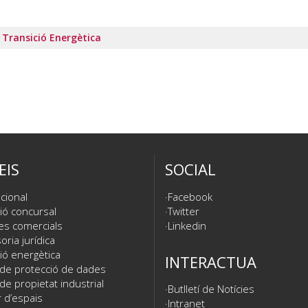
 Transició Energètica
EIS
SOCIAL
cional
Facebook
ió concursal
Twitter
es comercials
Linkedin
ria jurídica
ió energètica
INTERACTUA
 de protecció de dades
de propietat industrial
Butlletí de Notícies
 d’espais
Intranet