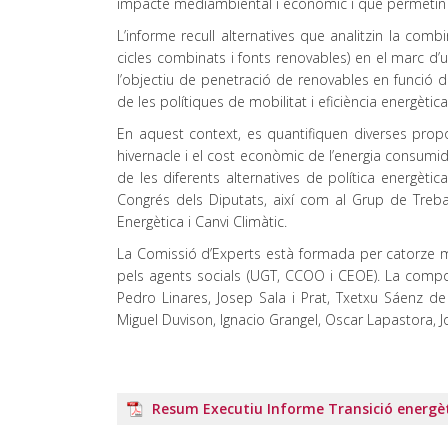
impacte mediambiental i econòmic i que permetin c
L’informe recull alternatives que analitzin la combi
cicles combinats i fonts renovables) en el marc d’u
l’objectiu de penetració de renovables en funció d
de les polítiques de mobilitat i eficiència energètica
En aquest context, es quantifiquen diverses prop
hivernacle i el cost econòmic de l’energia consumid
de les diferents alternatives de política energèti
Congrés dels Diputats, així com al Grup de Treball
Energètica i Canvi Climàtic.
La Comissió d’Experts està formada per catorze m
pels agents socials (UGT, CCOO i CEOE). La composi
Pedro Linares, Josep Sala i Prat, Txetxu Sáenz de 
Miguel Duvison, Ignacio Grangel, Oscar Lapastora, J
Resum Executiu Informe Transició energè