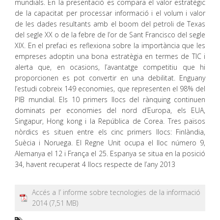
mundials. En la presentació es compara el valor estratègic
de la capacitat per processar informació i el volum i valor
de les dades resultants amb el boom del petroli de Texas
del segle XX o de la febre de l’or de Sant Francisco del segle
XIX. En el prefaci es reflexiona sobre la importància que les
empreses adoptin una bona estratègia en termes de TIC i
alerta que, en ocasions, l’avantatge competitiu que hi
proporcionen es pot convertir en una debilitat. Enguany
l’estudi cobreix 149 economies, que representen el 98% del
PIB mundial. Els 10 primers llocs del rànquing continuen
dominats per economies del nord d’Europa, els EUA,
Singapur, Hong kong i la República de Corea. Tres països
nòrdics es situen entre els cinc primers llocs: Finlàndia,
Suècia i Noruega. El Regne Unit ocupa el lloc número 9,
Alemanya el 12 i França el 25. Espanya se situa en la posició
34, havent recuperat 4 llocs respecte de l’any 2013
Accés a l’ informe sobre tecnologies de la informació
2014