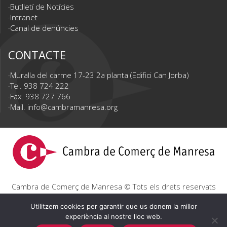
Butlletí de Notícies
Intranet
Canal de denúncies
CONTACTE
Muralla del carme 17-23 2a planta (Edifici Can Jorba)
Tel. 938 724 222
Fax. 938 727 766
Mail.
info@cambramanresa.org
Cambra de Comerç de Manresa © Tots els drets reservats
|
Avís Legal
|
Política de privacitat
|
Política de cookies
Utilitzem cookies per garantir que us donem la millor
experiència al nostre lloc web.