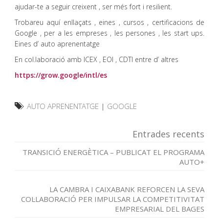
ajudar-te a seguir creixent , ser més fort i resilient.
Trobareu aquí enllaçats , eines , cursos , certificacions de
Google , per a les empreses , les persones , les start ups.
Eines d’ auto aprenentatge
En col.laboració amb ICEX , EOI , CDTI entre d’ altres
https://grow.google/intl/es
AUTO APRENENTATGE
|
GOOGLE
Entrades recents
TRANSICIÓ ENERGÈTICA – PUBLICAT EL PROGRAMA
AUTO+
LA CAMBRA I CAIXABANK REFORCEN LA SEVA
COL·LABORACIÓ PER IMPULSAR LA COMPETITIVITAT
EMPRESARIAL DEL BAGES