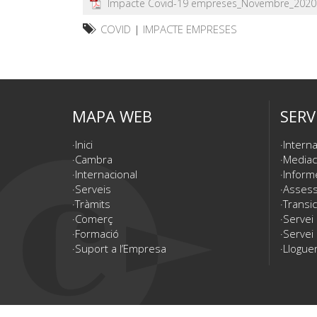
Impacte Covid-19 empreses_Novembre_2020
COVID
|
IMPACTE EMPRESES
MAPA WEB
SERV
Inici
Interna
Cambra
Mediac
Internacional
Inform
Serveis
Assesso
Tràmits
Transic
Comerç
Servei
Formació
Servei 
Suport a l’Empresa
Lloguer