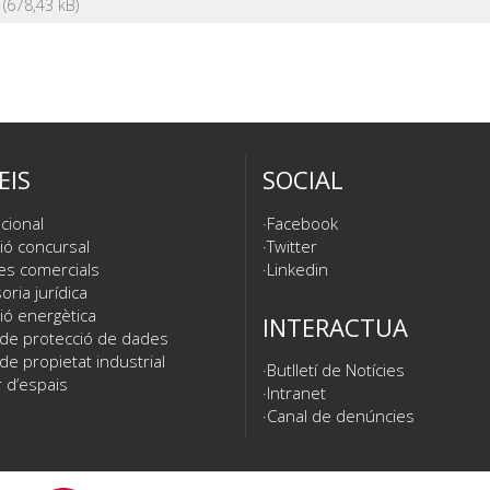
EIS
SOCIAL
cional
Facebook
ió concursal
Twitter
es comercials
Linkedin
ria jurídica
ió energètica
INTERACTUA
 de protecció de dades
de propietat industrial
Butlletí de Notícies
 d’espais
Intranet
Canal de denúncies