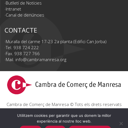
Butlletí de Notícies
Intranet
Canal de denúncies
CONTACTE
Muralla del carme 17-23 2a planta (Edifici Can Jorba)
Tel. 938 724 222
Fax. 938 727 766
Mail.
info@cambramanresa.org
Cambra de Comerç de Manresa © Tots els drets reservats
|
Avís Legal
|
Política de privacitat
|
Política de cookies
Utilitzem cookies per garantir que us donem la millor
experiència al nostre lloc web.