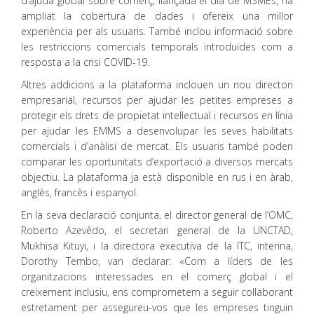
d’ajuda global sobre comerç, llançada el dia de MSMEs, ha
ampliat la cobertura de dades i ofereix una millor
experiència per als usuaris. També inclou informació sobre
les restriccions comercials temporals introduïdes com a
resposta a la crisi COVID-19.
Altres addicions a la plataforma inclouen un nou directori
empresarial, recursos per ajudar les petites empreses a
protegir els drets de propietat intel·lectual i recursos en línia
per ajudar les EMMS a desenvolupar les seves habilitats
comercials i d’anàlisi de mercat. Els usuaris també poden
comparar les oportunitats d’exportació a diversos mercats
objectiu. La plataforma ja està disponible en rus i en àrab,
anglès, francès i espanyol.
En la seva declaració conjunta, el director general de l’OMC,
Roberto Azevêdo, el secretari general de la UNCTAD,
Mukhisa Kituyi, i la directora executiva de la ITC, interina,
Dorothy Tembo, van declarar: «Com a líders de les
organitzacions interessades en el comerç global i el
creixement inclusiu, ens comprometem a seguir col·laborant
estretament per assegureu-vos que les empreses tinguin