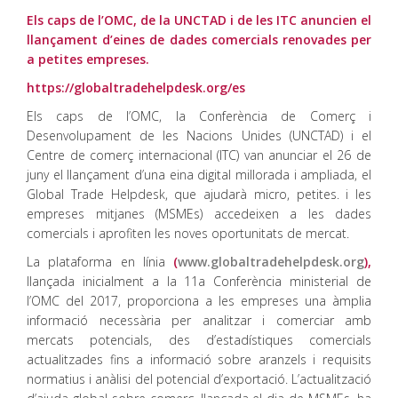
Els caps de l’OMC, de la UNCTAD i de les ITC anuncien el
llançament d’eines de dades comercials renovades per
a petites empreses.
https://globaltradehelpdesk.org/es
Els caps de l’OMC, la Conferència de Comerç i
Desenvolupament de les Nacions Unides (UNCTAD) i el
Centre de comerç internacional (ITC) van anunciar el 26 de
juny el llançament d’una eina digital millorada i ampliada, el
Global Trade Helpdesk, que ajudarà micro, petites. i les
empreses mitjanes (MSMEs) accedeixen a les dades
comercials i aprofiten les noves oportunitats de mercat.
La plataforma en línia
(
www.globaltradehelpdesk.org
),
llançada inicialment a la 11a Conferència ministerial de
l’OMC del 2017, proporciona a les empreses una àmplia
informació necessària per analitzar i comerciar amb
mercats potencials, des d’estadístiques comercials
actualitzades fins a informació sobre aranzels i requisits
normatius i anàlisi del potencial d’exportació. L’actualització