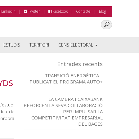
Linkedin
Twitter
Facebook
Contacte
Blog
ESTUDIS
TERRITORI
CENS ELECTORAL
Entrades recents
TRANSICIÓ ENERGÈTICA –
YDS
PUBLICAT EL PROGRAMA AUTO+
LA CAMBRA I CAIXABANK
L’estudi
REFORCEN LA SEVA COL·LABORACIÓ
PER IMPULSAR LA
èrdua de
COMPETITIVITAT EMPRESARIAL
ncorpora
DEL BAGES