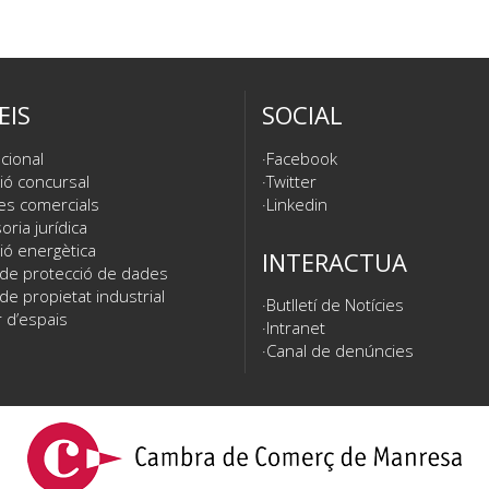
EIS
SOCIAL
cional
Facebook
ió concursal
Twitter
es comercials
Linkedin
ria jurídica
ió energètica
INTERACTUA
 de protecció de dades
de propietat industrial
Butlletí de Notícies
 d’espais
Intranet
Canal de denúncies