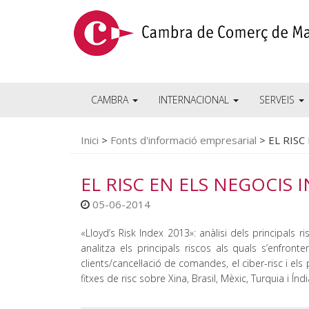
CAMBRA
INTERNACIONAL
SERVEIS
Inici
>
Fonts d'informació empresarial
>
EL RISC
EL RISC EN ELS NEGOCIS
05-06-2014
«Lloyd’s Risk Index 2013»: anàlisi dels principals r
analitza els principals riscos als quals s’enfront
clients/cancel·lació de comandes, el ciber-risc i el
fitxes de risc sobre Xina, Brasil, Mèxic, Turquia i Índi