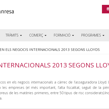
TRÀMITS
COMERÇ
FORMACIÓ
PROGRAMES
 EN ELS NEGOCIS INTERNACIONALS 2013 SEGONS LLOYDS
 INTERNACIONALS 2013 SEGONS LLO
iscos en els negocis internacionals a càrrec de l’asseguradora Lloyd. 
en les empreses (el més important, l’alta fiscalitat, seguit de la p
s preus de les matèries primeres, entre 50 tipus de risc considerats).I
a.