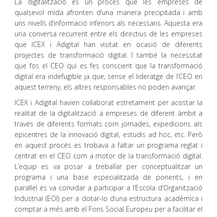
La digitalització és un procés que les empreses de
qualsevol mida afronten d’una manera precipitada i amb
uns nivells d’informació inferiors als necessaris. Aquesta era
una conversa recurrent entre els directius de les empreses
que ICEX i Adigital han visitat en ocasió de diferents
projectes de transformació digital. I també la necessitat
que fos el CEO qui es fes conscient que la transformació
digital era indefugible ja que, sense el lideratge de l’CEO en
aquest terreny, els altres responsables no poden avançar.
ICEX i Adigital havien col·laborat estretament per acostar la
realitat de la digitalització a empreses de diferent àmbit a
través de diferents formats com jornades, expedicions als
epicentres de la innovació digital, estudis ad hoc, etc. Però
en aquest procés es trobava a faltar un programa reglat i
centrat en el CEO com a motor de la transformació digital.
L’equip es va posar a treballar per conceptualitzar un
programa i una base especialitzada de ponents, i en
paral·lel es va convidar a participar a l’Escola d’Organització
Industrial (EOI) per a dotar-lo d’una estructura acadèmica i
comptar a més amb el Fons Social Europeu per a facilitar el