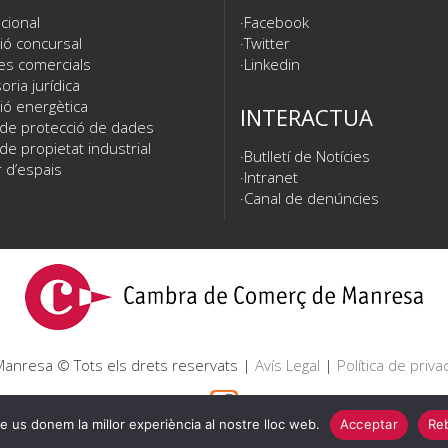
cional
Facebook
ió concursal
Twitter
es comercials
Linkedin
ria jurídica
ió energètica
INTERACTUA
 de protecció de dades
de propietat industrial
Butlletí de Notícies
 d’espais
Intranet
Canal de denúncies
nresa © Tots els drets reservats |
Avís Legal
|
Política de privac
e us donem la millor experiència al nostre lloc web.
Acceptar
Reb