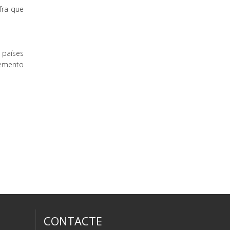
ifra que
s países
remento
CONTACTE