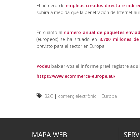
El número de
empleos creados directa e indir
subirá a medida que la penetración de Internet au
En cuanto al
número anual de paquetes enviad
(europeos) se ha situado en
3.700 millones de
previsto para el sector en Europa.
Podeu
baixar-vos el informe previ registre aqu
https://www.ecommerce-europe.eu/
B2C
|
comerç electrònic
|
Europa
MAPA WEB
SERV