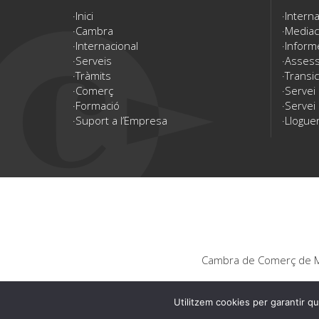
Inici
Interna
Cambra
Mediac
Internacional
Inform
Serveis
Assesso
Tràmits
Transic
Comerç
Servei
Formació
Servei 
Suport a l’Empresa
Lloguer
Cambra de Comerç de Ma
Utilitzem cookies per garantir qu