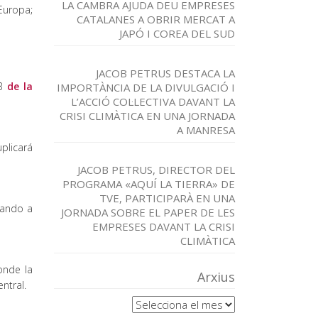
LA CAMBRA AJUDA DEU EMPRESES
Europa;
CATALANES A OBRIR MERCAT A
JAPÓ I COREA DEL SUD
JACOB PETRUS DESTACA LA
IB
de la
IMPORTÀNCIA DE LA DIVULGACIÓ I
L’ACCIÓ COL·LECTIVA DAVANT LA
CRISI CLIMÀTICA EN UNA JORNADA
A MANRESA
plicará
JACOB PETRUS, DIRECTOR DEL
PROGRAMA «AQUÍ LA TIERRA» DE
TVE, PARTICIPARÀ EN UNA
tando a
JORNADA SOBRE EL PAPER DE LES
EMPRESES DAVANT LA CRISI
CLIMÀTICA
onde la
Arxius
ntral.
Arxius