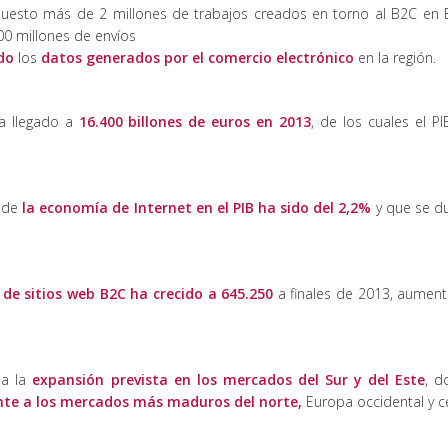
upuesto más de 2 millones de trabajos creados en torno al B2C en 
700 millones de envíos
do
los
datos generados por el comercio electrónico
en la región.
ha llegado a
16.400 billones de euros en 2013
, de los cuales el P
n de
la economía de Internet en el PIB ha sido del 2,2%
y que se du
de sitios web B2C ha crecido a 645.250
a finales de 2013, aumen
da la
expansión prevista en los mercados del Sur y del Este
, d
nte a los mercados más maduros del norte,
Europa occidental y ce