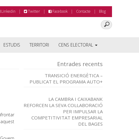
Linkedin
Twitter
Facebook
Contacte
Blog
ESTUDIS
TERRITORI
CENS ELECTORAL
Entrades recents
TRANSICIÓ ENERGÈTICA –
PUBLICAT EL PROGRAMA AUTO+
LA CAMBRA I CAIXABANK
REFORCEN LA SEVA COL·LABORACIÓ
PER IMPULSAR LA
afrontar
COMPETITIVITAT EMPRESARIAL
 aquest
DEL BAGES
 Govern