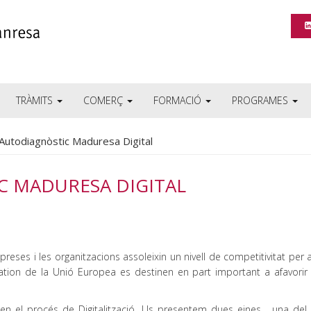
TRÀMITS
COMERÇ
FORMACIÓ
PROGRAMES
 Autodiagnòstic Maduresa Digital
C MADURESA DIGITAL
reses i les organitzacions assoleixin un nivell de competitivitat per 
ation de la Unió Europea es destinen en part important a afavorir
n el procés de Digitalització. Us presentem dues eines , una del