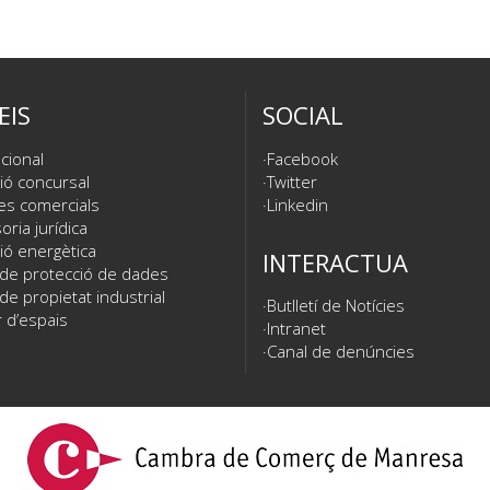
EIS
SOCIAL
cional
Facebook
ió concursal
Twitter
es comercials
Linkedin
ria jurídica
ió energètica
INTERACTUA
 de protecció de dades
de propietat industrial
Butlletí de Notícies
 d’espais
Intranet
Canal de denúncies