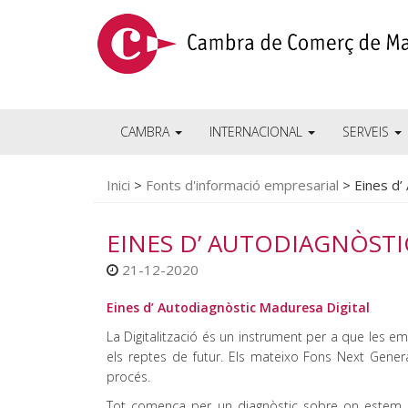
CAMBRA
INTERNACIONAL
SERVEIS
Inici
>
Fonts d'informació empresarial
>
Eines d’
EINES D’ AUTODIAGNÒSTI
21-12-2020
Eines d’ Autodiagnòstic Maduresa Digital
La Digitalització és un instrument per a que les emp
els reptes de futur. Els mateixo Fons Next Gener
procés.
Tot comença per un diagnòstic sobre on estem e