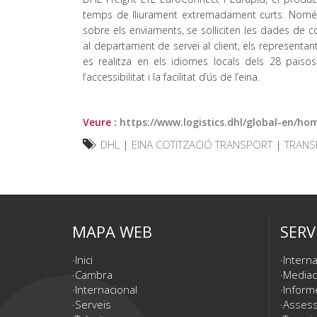
temps de lliurament extremadament curts. Només 
sobre els enviaments, se sol·liciten les dades de co
al departament de servei al client, els representan
es realitza en els idiomes locals dels 28 països
l’accessibilitat i la facilitat d’ús de l’eina.
Veure :
https://www.logistics.dhl/global-en/ho
DHL
|
EINA COTITZACIÓ TRANSPORT
|
TRANS
MAPA WEB
SERV
Inici
Interna
Cambra
Mediac
Internacional
Inform
Serveis
Assesso