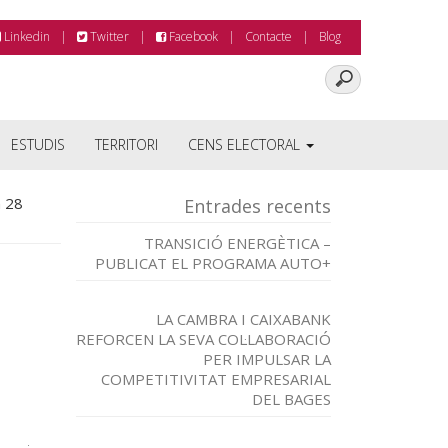
Linkedin
Twitter
Facebook
Contacte
Blog
ESTUDIS
TERRITORI
CENS ELECTORAL
n 28
Entrades recents
TRANSICIÓ ENERGÈTICA –
PUBLICAT EL PROGRAMA AUTO+
LA CAMBRA I CAIXABANK
REFORCEN LA SEVA COL·LABORACIÓ
PER IMPULSAR LA
COMPETITIVITAT EMPRESARIAL
DEL BAGES