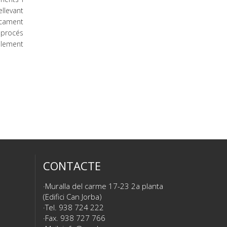
llevant
ticament
t procés
blement
CONTACTE
Muralla del carme 17-23 2a planta
(Edifici Can Jorba)
Tel. 938 724 222
Fax. 938 727 766