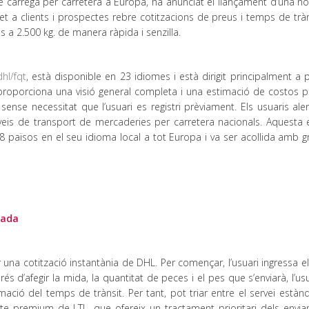
de càrrega per carretera a Europa, ha anunciat el llançament d’una n
met a clients i prospectes rebre cotitzacions de preus i temps de trà
s a 2.500 kg. de manera ràpida i senzilla.
dhl/fqt
, està disponible en 23 idiomes i està dirigit principalment a p
 proporciona una visió general completa i una estimació de costos p
sense necessitat que l’usuari es registri prèviament. Els usuaris al
eis de transport de mercaderies per carretera nacionals. Aquesta 
 països en el seu idioma local a tot Europa i va ser acollida amb gr
lada
una cotització instantània de DHL. Per començar, l’usuari ingressa e
rés d’afegir la mida, la quantitat de peces i el pes que s’enviarà, l’us
ació del temps de trànsit. Per tant, pot triar entre el servei estàn
te premium de LTL, que ofereix un tractament prioritari dels envia