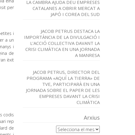
ova eina
LA CAMBRA AJUDA DEU EMPRESES
nsit per
CATALANES A OBRIR MERCAT A
JAPÓ I COREA DEL SUD
JACOB PETRUS DESTACA LA
etites i
IMPORTÀNCIA DE LA DIVULGACIÓ I
er a un
L’ACCIÓ COL·LECTIVA DAVANT LA
emanys i
CRISI CLIMÀTICA EN UNA JORNADA
eina de
A MANRESA
an èxit
JACOB PETRUS, DIRECTOR DEL
PROGRAMA «AQUÍ LA TIERRA» DE
TVE, PARTICIPARÀ EN UNA
JORNADA SOBRE EL PAPER DE LES
EMPRESES DAVANT LA CRISI
CLIMÀTICA
ls codis
Arxius
uari rep
Arxius
dard de
ments i