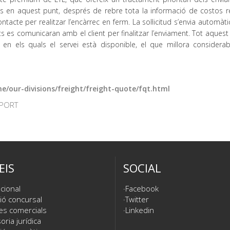
en aquest punt, després de rebre tota la informació de costos re
ntacte per realitzar l’encàrrec en ferm. La sol·licitud s’envia automà
ts es comunicaran amb el client per finalitzar l’enviament. Tot aques
 en els quals el servei està disponible, el que millora considera
me/our-divisions/freight/freight-quote/fqt.html
PORT
EIS
SOCIAL
cional
Facebook
ió concursal
Twitter
es comercials
Linkedin
ria jurídica