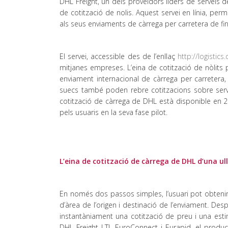
DHL Freight, un dels proveïdors líders de serveis 
de cotització de nolis. Aquest servei en línia, per
als seus enviaments de càrrega per carretera de fin
El servei, accessible des de l’enllaç
http://logistics.
mitjanes empreses. L’eina de cotització de nòlits
enviament internacional de càrrega per carretera, 
suecs també poden rebre cotitzacions sobre serv
cotització de càrrega de DHL està disponible en 28
pels usuaris en la seva fase pilot.
L’eina de cotització de càrrega de DHL d’una ul
En només dos passos simples, l’usuari pot obtenir 
d’àrea de l’origen i destinació de l’enviament. Desp
instantàniament una cotització de preu i una estim
DHL Freight LTL EuroConnect i Eurapid, el produc