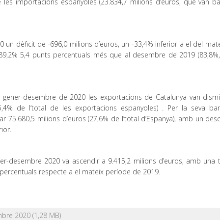
de les importacions espanyoles (23.834,7 milions d’euros, que van ba
 un dèficit de -696,0 milions d’euros, un -33,4% inferior a el del ma
l 89,2% 5,4 punts percentuals més que al desembre de 2019 (83,8%
e gener-desembre de 2020 les exportacions de Catalunya van dismi
25,4% de l’total de les exportacions espanyoles) . Per la seva ba
 75.680,5 milions d’euros (27,6% de l’total d’Espanya), amb un des
ior.
ner-desembre 2020 va ascendir a 9.415,2 milions d’euros, amb una 
percentuals respecte a el mateix període de 2019.
embre 2020