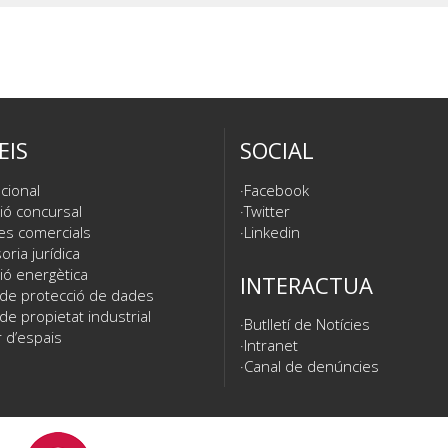
EIS
SOCIAL
cional
Facebook
ió concursal
Twitter
es comercials
Linkedin
ria jurídica
ió energètica
INTERACTUA
 de protecció de dades
de propietat industrial
Butlletí de Notícies
 d’espais
Intranet
Canal de denúncies