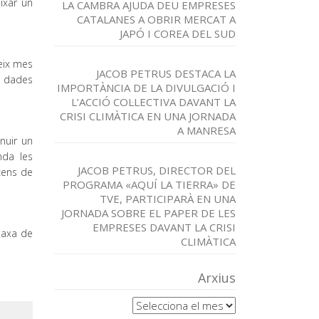
ixar un
LA CAMBRA AJUDA DEU EMPRESES
CATALANES A OBRIR MERCAT A
JAPÓ I COREA DEL SUD
teix mes
JACOB PETRUS DESTACA LA
, dades
IMPORTÀNCIA DE LA DIVULGACIÓ I
L’ACCIÓ COL·LECTIVA DAVANT LA
CRISI CLIMÀTICA EN UNA JORNADA
A MANRESA
nuir un
nda les
JACOB PETRUS, DIRECTOR DEL
cens de
PROGRAMA «AQUÍ LA TIERRA» DE
TVE, PARTICIPARÀ EN UNA
JORNADA SOBRE EL PAPER DE LES
EMPRESES DAVANT LA CRISI
taxa de
CLIMÀTICA
Arxius
Arxius