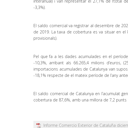
interanual) i van representar el 27,1% de l’total 
-3,3%).
El saldo comercial va registrar al desembre de 2020
de 2019. La taxa de cobertura es va situar en e
provisionals).
Pel que fa a les dades acumulades en el períod
-10,3%, arribant als 66.265,4 milions d’euros, (
importacions acumulades de Catalunya van suposar
-18,1% respecte de el mateix període de l’any anter
El saldo comercial de Catalunya en l’acumulat ge
cobertura de 87,6%, amb una millora de 7,2 punts 
Informe Comercio Exterior de Cataluña dici