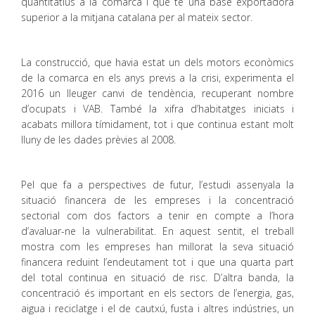
quantitatius a la comarca i que té una base exportadora
superior a la mitjana catalana per al mateix sector.
La construcció, que havia estat un dels motors econòmics
de la comarca en els anys previs a la crisi, experimenta el
2016 un lleuger canvi de tendència, recuperant nombre
d’ocupats i VAB. També la xifra d’habitatges iniciats i
acabats millora tímidament, tot i que continua estant molt
lluny de les dades prèvies al 2008.
Pel que fa a perspectives de futur, l’estudi assenyala la
situació financera de les empreses i la concentració
sectorial com dos factors a tenir en compte a l’hora
d’avaluar-ne la vulnerabilitat. En aquest sentit, el treball
mostra com les empreses han millorat la seva situació
financera reduint l’endeutament tot i que una quarta part
del total continua en situació de risc. D’altra banda, la
concentració és important en els sectors de l’energia, gas,
aigua i reciclatge i el de cautxú, fusta i altres indústries, un