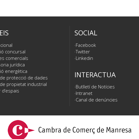
EIS
SOCIAL
cional
Facebook
ió concursal
Twitter
es comercials
Linkedin
ria jurídica
ió energètica
INTERACTUA
 de protecció de dades
de propietat industrial
Butlletí de Notícies
 d’espais
Intranet
Canal de denúncies