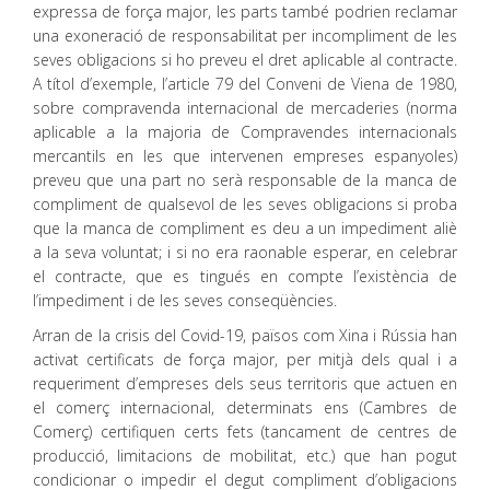
expressa de força major, les parts també podrien reclamar
una exoneració de responsabilitat per incompliment de les
seves obligacions si ho preveu el dret aplicable al contracte.
A títol d’exemple, l’article 79 del Conveni de Viena de 1980,
sobre compravenda internacional de mercaderies (norma
aplicable a la majoria de Compravendes internacionals
mercantils en les que intervenen empreses espanyoles)
preveu que una part no serà responsable de la manca de
compliment de qualsevol de les seves obligacions si proba
que la manca de compliment es deu a un impediment aliè
a la seva voluntat; i si no era raonable esperar, en celebrar
el contracte, que es tingués en compte l’existència de
l’impediment i de les seves conseqüències.
Arran de la crisis del Covid-19, països com Xina i Rússia han
activat certificats de força major, per mitjà dels qual i a
requeriment d’empreses dels seus territoris que actuen en
el comerç internacional, determinats ens (Cambres de
Comerç) certifiquen certs fets (tancament de centres de
producció, limitacions de mobilitat, etc.) que han pogut
condicionar o impedir el degut compliment d’obligacions