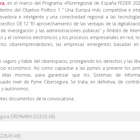
ra,
en el marco del Programa «Plurirregional de España FEDER 20
, dentro del Objetivo Político 1 “ Una Europa más competitiva e inte
adora e inteligente y una conectividad regional a las tecnología
ecífico OE.12 “El aprovechamiento de las ventajas de la digitalizaci
de investigación y las administraciones públicas” y Ámbito de Inter
cio y el comercio electrónicos y los procesos empresariales en red, l
tes, los ciberemprendedores, las empresas emergentes basadas en 
seguro y fiable del ciberespacio, protegiendo los derechos y las lib
io económico. Así como capacitar a las pymes a prevenir los prin
 ellas mismas, para garantizar que los Sistemas de Informa
ado nivel de Pyme Cibersegura. Se trata, en definitiva, de contribu
s y autónomos.
entes documentos de la convocatoria:
egura ORDINARIA