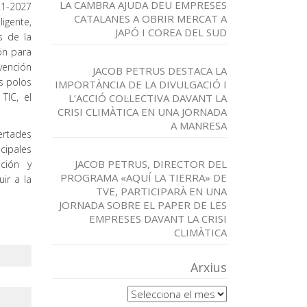
LA CAMBRA AJUDA DEU EMPRESES
21-2027
CATALANES A OBRIR MERCAT A
ligente,
JAPÓ I COREA DEL SUD
s de la
ón para
vención
JACOB PETRUS DESTACA LA
os polos
IMPORTÀNCIA DE LA DIVULGACIÓ I
TIC, el
L’ACCIÓ COL·LECTIVA DAVANT LA
CRISI CLIMÀTICA EN UNA JORNADA
A MANRESA
ertades
cipales
JACOB PETRUS, DIRECTOR DEL
ción y
PROGRAMA «AQUÍ LA TIERRA» DE
ir a la
TVE, PARTICIPARÀ EN UNA
JORNADA SOBRE EL PAPER DE LES
EMPRESES DAVANT LA CRISI
CLIMÀTICA
Arxius
Arxius