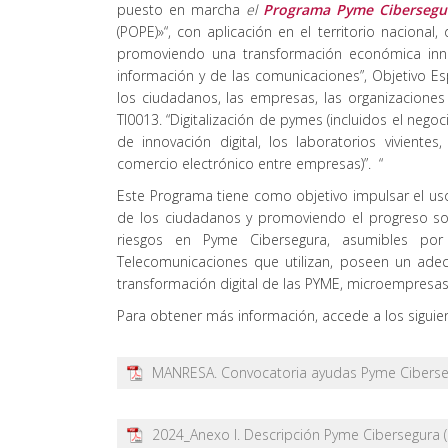
puesto en marcha
el
Programa Pyme Cibersegu
(POPE)»“, con aplicación en el territorio nacional
promoviendo una transformación económica innov
información y de las comunicaciones”, Objetivo Esp
los ciudadanos, las empresas, las organizaciones 
TI0013. “Digitalización de pymes (incluidos el nego
de innovación digital, los laboratorios vivien
comercio electrónico entre empresas)”. “
Este Programa tiene como objetivo impulsar el uso 
de los ciudadanos y promoviendo el progreso soc
riesgos en Pyme Cibersegura, asumibles por
Telecomunicaciones que utilizan, poseen un adecu
transformación digital de las PYME, microempresa
Para obtener más información, accede a los sigui
MANRESA. Convocatoria ayudas Pyme Cibers
2024_Anexo I. Descripción Pyme Cibersegura