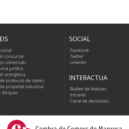
EIS
SOCIAL
cional
Facebook
ió concursal
Twitter
es comercials
Linkedin
ria jurídica
ió energètica
INTERACTUA
 de protecció de dades
de propietat industrial
Butlletí de Notícies
 d’espais
Intranet
Canal de denúncies