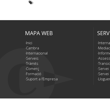
MAPA WEB
SERV
Inici
Interna
Cambra
Mediac
Internacional
Inform
Serveis
Assesso
Tràmits
Transic
Comerç
Servei
Formació
Servei 
Suport a l’Empresa
Lloguer