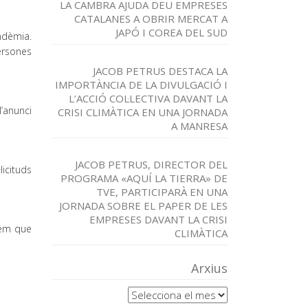
LA CAMBRA AJUDA DEU EMPRESES
CATALANES A OBRIR MERCAT A
JAPÓ I COREA DEL SUD
ndèmia.
persones
JACOB PETRUS DESTACA LA
IMPORTÀNCIA DE LA DIVULGACIÓ I
L’ACCIÓ COL·LECTIVA DAVANT LA
l’anunci
CRISI CLIMÀTICA EN UNA JORNADA
A MANRESA
JACOB PETRUS, DIRECTOR DEL
licituds
PROGRAMA «AQUÍ LA TIERRA» DE
TVE, PARTICIPARÀ EN UNA
JORNADA SOBRE EL PAPER DE LES
EMPRESES DAVANT LA CRISI
lem que
CLIMÀTICA
Arxius
Arxius