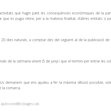
s activitats que hagin patit les conseqüències econòmiques de la pa
que es pugui rebre, per a la mateixa finalitat, d’altres entitats o 
de 20 dies naturals, a comptar des del següent al de la publicació de 
als de la setmana vinent (5 de juny) i que el termini per entrar les sol·
. Us demanem que ens ajudeu a fer la màxima difusió possible, vo
de la comarca.
u
ajutscovid@ccbages.cat
.