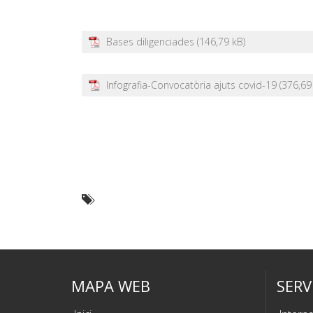
Bases diligenciades
Infografia-Convocatòria ajuts covid-19
MAPA WEB
SERV