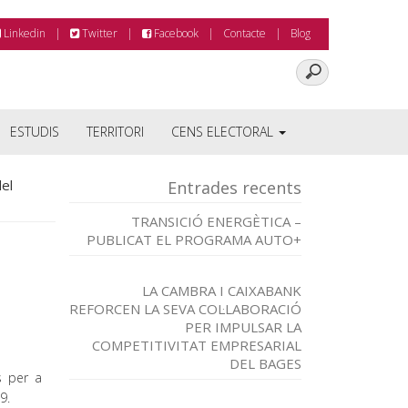
Linkedin
Twitter
Facebook
Contacte
Blog
ESTUDIS
TERRITORI
CENS ELECTORAL
el
Entrades recents
TRANSICIÓ ENERGÈTICA –
PUBLICAT EL PROGRAMA AUTO+
LA CAMBRA I CAIXABANK
REFORCEN LA SEVA COL·LABORACIÓ
PER IMPULSAR LA
COMPETITIVITAT EMPRESARIAL
DEL BAGES
s per a
9.