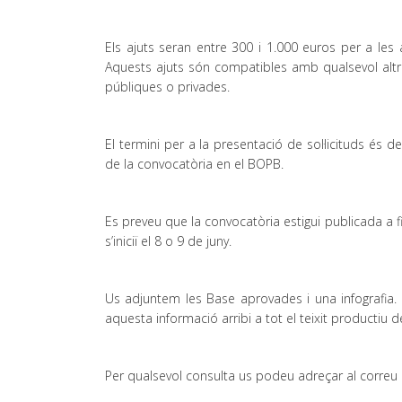
Els ajuts seran entre 300 i 1.000 euros per a le
Aquests ajuts són compatibles amb qualsevol altre 
públiques o privades.
El termini per a la presentació de sol·licituds és 
de la convocatòria en el BOPB.
Es preveu que la convocatòria estigui publicada a fin
s’iniciï el 8 o 9 de juny.
Us adjuntem les Base aprovades i una infografia
aquesta informació arribi a tot el teixit productiu 
Per qualsevol consulta us podeu adreçar al corre