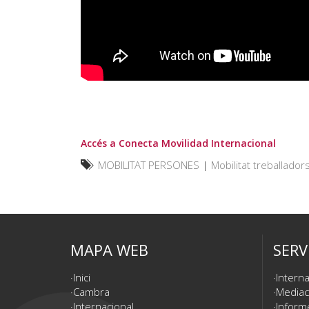
Accés a Conecta Movilidad Internacional
MOBILITAT PERSONES
|
Mobilitat treballador
MAPA WEB
SERV
Inici
Interna
Cambra
Mediac
Internacional
Inform