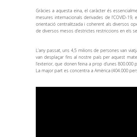
Gràcies a aquesta eina, el caràcter és essencialme
mesures internacionals derivades de l’COVID-19, el
orientació centralitzada i coherent als diversos 
de diversos mesos d’estrictes restriccions en els
L’any passat, uns 4,5 milions de persones van viat
van desplaçar fins al nostre país per aquest mat
l’exterior, que donen feina a prop d’unes 800.000 
La major part es concentra a Amèrica (404.000 pers