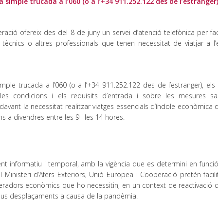
simple trucada a l’060 (o a l’+34 911.252.122 des de l’estranger
ració ofereix des del 8 de juny un servei d’atenció telefònica per faci
, tècnics o altres professionals que tenen necessitat de viatjar a l’
ple trucada a l’060 (o a l’+34 911.252.122 des de l’estranger), els 
les condicions i els requisits d’entrada i sobre les mesures san
avant la necessitat realitzar viatges essencials d’índole econòmica 
s a divendres entre les 9 i les 14 hores.
nt informatiu i temporal, amb la vigència que es determini en funció
 Ministeri d’Afers Exteriors, Unió Europea i Cooperació pretén facil
operadors econòmics que ho necessitin, en un context de reactivació 
 seus desplaçaments a causa de la pandèmia.