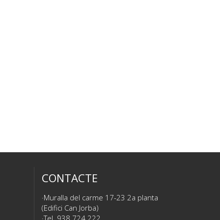
CONTACTE
Muralla del carme 17-23 2a planta
(Edifici Can Jorba)
Tel. 938 724 222