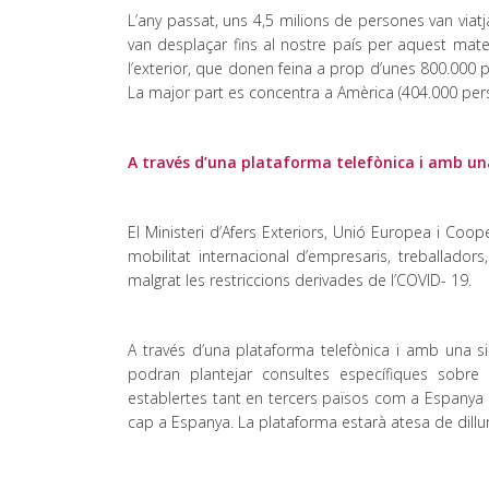
L’any passat, uns 4,5 milions de persones van viat
van desplaçar fins al nostre país per aquest mat
l’exterior, que donen feina a prop d’unes 800.000 
La major part es concentra a Amèrica (404.000 pers
A través d’una plataforma telefònica i amb una 
El Ministeri d’Afers Exteriors, Unió Europea i Coope
mobilitat internacional d’empresaris, treballadors
malgrat les restriccions derivades de l’COVID- 19.
A través d’una plataforma telefònica i amb una sim
podran plantejar consultes específiques sobre 
establertes tant en tercers països com a Espanya d
cap a Espanya. La plataforma estarà atesa de dillun