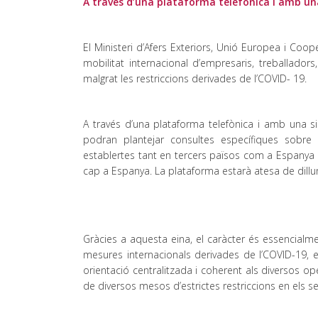
A través d’una plataforma telefònica i amb una 
El Ministeri d’Afers Exteriors, Unió Europea i Coope
mobilitat internacional d’empresaris, treballadors
malgrat les restriccions derivades de l’COVID- 19.
A través d’una plataforma telefònica i amb una sim
podran plantejar consultes específiques sobre 
establertes tant en tercers països com a Espanya d
cap a Espanya. La plataforma estarà atesa de dillun
Gràcies a aquesta eina, el caràcter és essencialme
mesures internacionals derivades de l’COVID-19, el
orientació centralitzada i coherent als diversos 
de diversos mesos d’estrictes restriccions en els