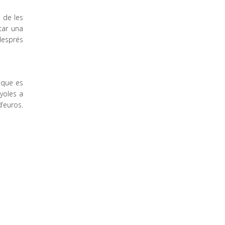
 de les
itar una
després
s que es
yoles a
d’euros.